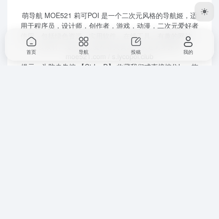
萌导航 MOE521 莉可POI 是一个二次元风格的导航姬，适
用于程序员，设计师，创作者，游戏，动漫，二次元爱好者
使用，包括绿色资源、实用软件、在线工具、有趣的网站、
办公素材、漫画、动漫和各类资源，欢迎前来探索。
首页
导航
投稿
我的
moe521.com / s.lycopoi.club
提示：为防走失按 【Ctrl + D】 收藏我们或直接按住logo拖
到收藏夹中，方便下次访问莉可POI。
©
莉可POI
moe521.com 2022。
友情链接
关于我们
免责声明