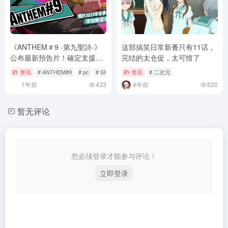
《ANTHEM＃9 -第九聖詩-》
这部搞笑日常新番只有11话，
公布最新預告片！確定支援中
完结的太仓促，太可惜了
文，預計2025年冬季發售
资讯
# ANTHEM#9
# pc
# SHUEISHA GAMES
资讯
# 二次元
1年前
433
4年前
620
暂无评论
您必须登录才能参与评论！
立即登录