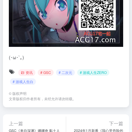
(･ω･`｡)
资讯
# GSC
# 二次元
# 游戏人生ZERO
# 游戏人生白
©
版权声明
文章版权归作者所有，未经允许请勿转载。
上一篇
下一篇
GSC《来自深渊》娜娜奇 黏土人
2024年1月新番《我心里危险的