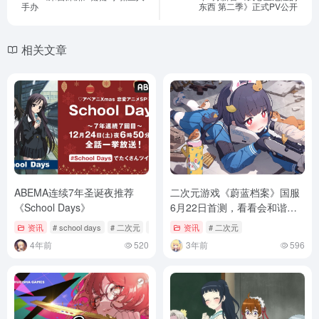
手办
东西 第二季》正式PV公开
相关文章
ABEMA连续7年圣诞夜推荐
二次元游戏《蔚蓝档案》国服
《School Days》
6月22日首测，看看会和谐哪
些内容
资讯
# school days
# 二次元
# 动画情报
资讯
# 二次元
4年前
520
3年前
596