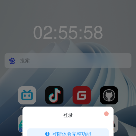
02
:
55
:
58
哔哩哔哩
抖音
Gitee
GitHub
登录
登陆体验完整功能