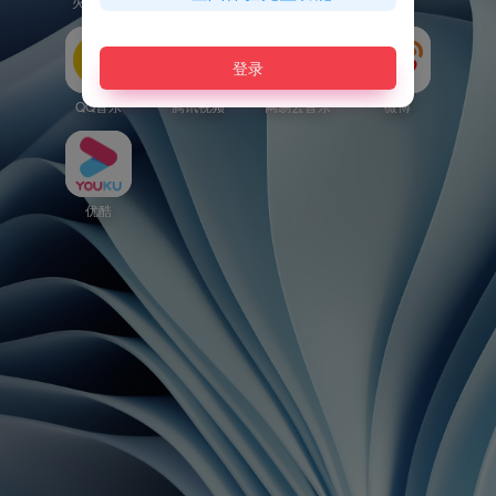
火山翻译
爱奇艺
快手
QQ
登录
QQ音乐
腾讯视频
网易云音乐
微博
优酷