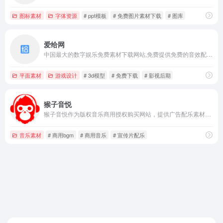
图标素材
字体资源
# ppt模板
# 免费图片素材下载
# 图库
爱给网
中国最大的数字娱乐免费素材下载网站,免费提供免费的音效配乐|3D模型|视频|游戏素材资源下载。
平面素材
游戏设计
# 3d模型
# 免费下载
# 影视后期
猴子音悦
猴子音悦作为版权音乐商用授权购买网站，提供广告配乐素材、游戏视频背景音乐、影视综艺BGM等，满足您自媒体、广播剧、vlog等商用音乐需求，下载高品质正版版权音乐就到猴子音悦。
音乐素材
# 商用bgm
# 商用音乐
# 宣传片配乐