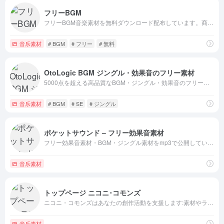
フリーBGM
フリーBGM音楽素材を無料ダウンロード配布しています。商用や非商用など、用途を問わず連絡不要でご自由にご利用頂けます。[配信BGM素材数 14316曲／SE素材数 1289音 2022/11/17現在]
音乐素材
# BGM
# フリー
# 無料
OtoLogic BGM ジングル・効果音のフリー素材
5000点を超える高品質なBGM・ジングル・効果音のフリー素材が無料でダウンロード可能です。
音乐素材
# BGM
# SE
# ジングル
ポケットサウンド – フリー効果音素材
フリー効果音素材・BGM・ジングル素材をmp3で公開しています。加工自由・商用利用可です。効果音をご利用の際は利用規約をご一読ください。
音乐素材
トップページ ニコニ･コモンズ
ニコニ・コモンズはあなたの創作活動を支援します:素材やライセンス情報が集まる「作品ライブラリー」、創作の連鎖を支援する「コンテンツツリー」
音乐素材