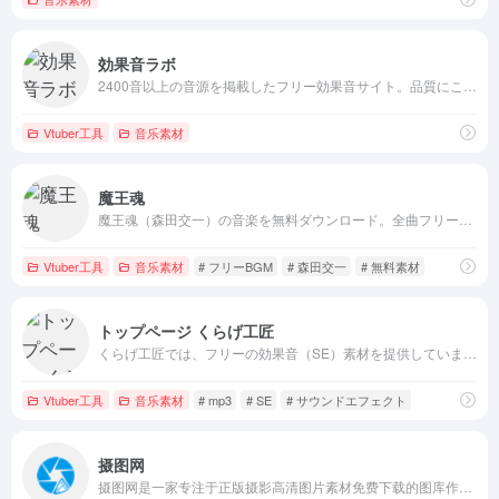
効果音ラボ
2400音以上の音源を掲載したフリー効果音サイト。品質にこだわっており、テレビなどのプロの音響現場でも使われています。
Vtuber工具
音乐素材
魔王魂
魔王魂（森田交一）の音楽を無料ダウンロード。全曲フリーBGMとして使用可能です。
Vtuber工具
音乐素材
# フリーBGM
# 森田交一
# 無料素材
トップページ くらげ工匠
くらげ工匠では、フリーの効果音（SE）素材を提供しています。動画作品、自作ゲーム等の効果音にどうぞ。
Vtuber工具
音乐素材
# mp3
# SE
# サウンドエフェクト
摄图网
摄图网是一家专注于正版摄影高清图片素材免费下载的图库作品网站,提供手绘插画,海报,ppt模板,科技,城市,商务,建筑,风景,美食,家居,外景,背景等好看的图片设计素材大全可供下载。摄图摄影师5000+入驻并进行交流成长，百万图片量和设计师在这里找到满意的图片素材和设计灵感!