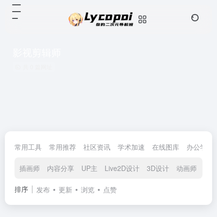
影视剪辑师
共 0 篇网址
常用工具
常用推荐
社区资讯
学术加速
在线图库
办公学习
插画师
内容分享
UP主
Live2D设计
3D设计
动画师
程
排序
发布
更新
浏览
点赞