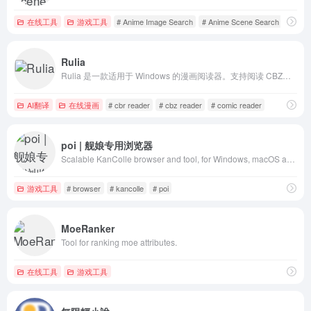
在线工具
游戏工具
# Anime Image Search
# Anime Scene Search
# Sear
Rulia
Rulia 是一款适用于 Windows 的漫画阅读器。支持阅读 CBZ、CBR、ZIP、RAR、7z、PDF、EPUB 和 MOBI 格式的文件，并具备 AI 翻译和超高分辨率功能。可在 Microsoft Store 免费下载。
AI翻译
在线漫画
# cbr reader
# cbz reader
# comic reader
poi | 舰娘专用浏览器
Scalable KanColle browser and tool, for Windows, macOS and Linux. 一个可扩展的舰队Collection浏览器。拡張可能な艦隊これくしょんブラウザ。
游戏工具
# browser
# kancolle
# poi
MoeRanker
Tool for ranking moe attributes.
在线工具
游戏工具