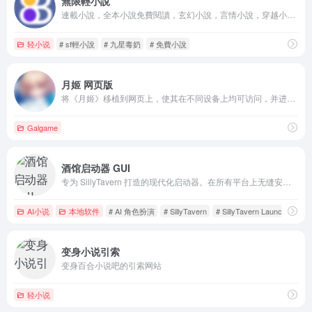
無限輕小說
連載小說，全本小說免費閱讀，玄幻小說，言情小說，穿越小說，都市小說，仙俠小說，武俠小說，現代言情小說，古代言情小說，靈異小說，遊戲小說，歷史小說，懸疑小說，科幻小說，競技體育小說，軍事小說，青春小說，看不完的小說，小說閱讀網站，輕小說文庫,輕之小說,輕小說,sf輕小說,輕之文庫,輕之國度,日本輕小說,動漫小說,輕小說電子書,就在無限輕小說。
轻小说
# sf輕小說
# 九星毒奶
# 免費小說
月姬 网页版
将《月姬》移植到网页上，使其在不同设备上均可访问，并进行生活质量改进
Galgame
酒馆启动器 GUI
专为 SillyTavern 打造的现代化启动器。在所有平台上无缝安装、更新和管理您的酒馆实例。
AI小说
本地软件
# AI 角色扮演
# SillyTavern
# SillyTavern Launcher
变身小说引索
变身百合小说吧的引索网站
轻小说