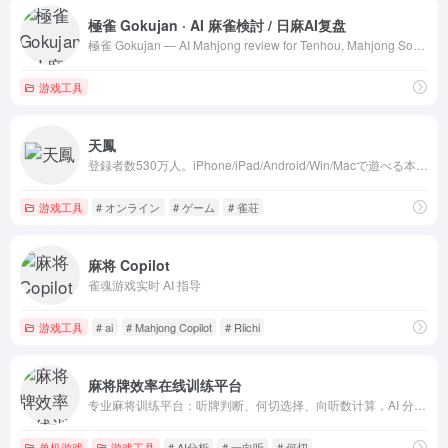
極雀 Gokujan · AI 麻雀検討 / 日麻AI复盘
極雀 Gokujan — AI Mahjong review for Tenhou, Mahjong Soul, Riichi City. AI麻雀検討・日麻AI复盘。
游戏工具
天鳳
登録者数530万人。iPhone/iPad/Android/Win/Macで遊べる本格対戦麻雀。最大同時接続人数、対戦者レベル、いずれも最高水準。麻雀大会の運営に最適なロビー機能も充実。
游戏工具
# オンライン
# ゲーム
# 雀荘
麻将 Copilot
雀魂游戏实时 AI 指导
游戏工具
# ai
# Mahjong Copilot
# Riichi
麻将牌效率在线训练平台
专业麻将训练平台：听牌判断、何切选择、向听数计算，AI 分析与全球排行榜助你科学提升牌效率，多种难度与限时挑战。
单机游戏
游戏工具
# AI分析
# 一向听
# 何切