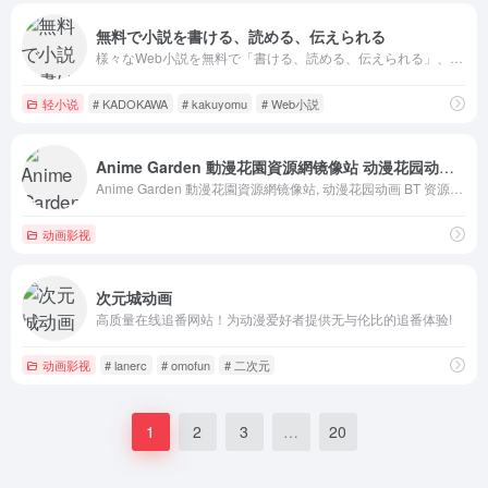
無料で小説を書ける、読める、伝えられる
様々なWeb小説を無料で「書ける、読める、伝えられる」、KADOKAWA × はてな によるWeb小説サイトです。ジャンルはファンタジー、SF、恋愛、ホラー、ミステリーなどがあり、二次創作作品も楽し…
轻小说
# KADOKAWA
# kakuyomu
# Web小説
Anime Garden 動漫花園資源網镜像站 动漫花园动画 BT 资源聚合站
Anime Garden 動漫花園資源網镜像站, 动漫花园动画 BT 资源聚合站
动画影视
次元城动画
高质量在线追番网站！为动漫爱好者提供无与伦比的追番体验!
动画影视
# lanerc
# omofun
# 二次元
1
2
3
…
20