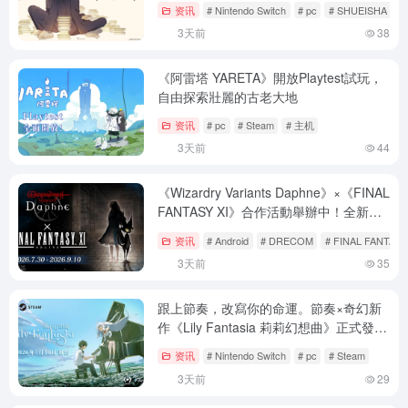
资讯
# Nintendo Switch
# pc
# SHUEISHA GA
3天前
38
《阿雷塔 YARETA》開放Playtest試玩，
自由探索壯麗的古老大地
资讯
# pc
# Steam
# 主机
3天前
44
《Wizardry Variants Daphne》×《FINAL
FANTASY XI》合作活動舉辦中！全新冒
險者「普利修」、「五郎八」、「賽德」
资讯
# Android
# DRECOM
# FINAL FANTASY
登場
3天前
35
跟上節奏，改寫你的命運。節奏×奇幻新
作《Lily Fantasia 莉莉幻想曲》正式發
售！
资讯
# Nintendo Switch
# pc
# Steam
3天前
29