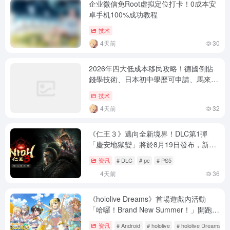
企业微信免Root虚拟定位打卡！0成本安
卓手机100%成功教程
技术
4天前
30
2026年四大低成本移民攻略！德國倒貼
錢學技術、日本初中學歷可申請、馬來西
亞月入萬四即可、芬蘭免費教育快速永
技术
居！中介不告訴你的隱藏成本全曝光
4天前
32
《仁王３》邁向全新境界！DLC第1彈
「慶安地獄變」將於8月19日發布，新場
景「江戶・慶安」＆新武器種類登場！
资讯
# DLC
# pc
# PS5
4天前
36
《hololive Dreams》首場遊戲內活動
「哈囉！Brand New Summer！」開跑！
泳裝★5角色、新曲〈Boom! Boom!
资讯
# Android
# hololive
# hololive Dreams