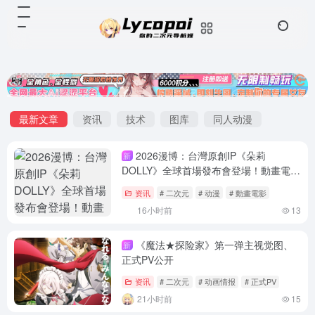
最新文章
资讯
技术
图库
同人动漫
2026漫博：台灣原創IP《朵莉
新
DOLLY》全球首場發布會登場！動畫電影
《歡迎來到朵莉之家》預告正式曝光
资讯
# 二次元
# 动漫
# 動畫電影
16小时前
13
《魔法★探险家》第一弹主视觉图、
新
正式PV公开
资讯
# 二次元
# 动画情报
# 正式PV
21小时前
15