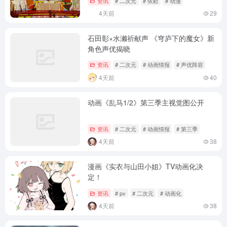
资讯
# 二次元
# 依歡
# 动漫
4天前
29
石田彰×水濑祈献声 《穹庐下的魔女》新
角色声优揭晓
资讯
# 二次元
# 动画情报
# 声优阵容
4天前
40
动画《乱马1/2》第三季主视觉图公开
资讯
# 二次元
# 动画情报
# 第三季
4天前
38
漫画《实衣与山田小姐》TV动画化决
定！
资讯
# pv
# 二次元
# 动画化
4天前
38