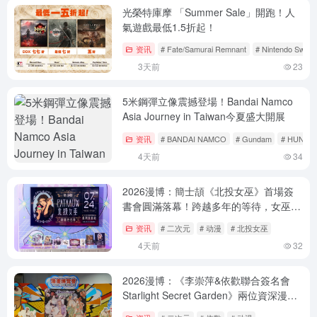
光榮特庫摩 「Summer Sale」開跑！人
氣遊戲最低1.5折起！
资讯
# Fate/Samurai Remnant
# Nintendo Switch
3天前
23
5米鋼彈立像震撼登場！Bandai Namco
Asia Journey in Taiwan今夏盛大開展
资讯
# BANDAI NAMCO
# Gundam
# HUNTE
4天前
34
2026漫博：簡士頡《北投女巫》首場簽
書會圓滿落幕！跨越多年的等待，女巫與
仙子們共度最魔幻的一天
资讯
# 二次元
# 动漫
# 北投女巫
4天前
32
2026漫博：《李崇萍&依歡聯合簽名會
Starlight Secret Garden》兩位資深漫畫
家同台分享創作契機！