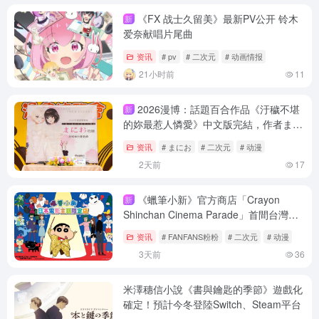
《FX 战士久留美》最新PV公开 铃木
新
爱奈献唱片尾曲
资讯
# pv
# 二次元
# 动画情报
21小时前
11
2026漫博：話題百合作品《汙穢不堪
新
的妳最惹人憐愛》中文版完結，作者まに
お簽名會盛大登場！
资讯
# まにお
# 二次元
# 动漫
2天前
17
《蠟筆小新》官方商店「Crayon
新
Shinchan Cinema Parade」首間台灣旗
艦店7月30日西門地下市開幕！
资讯
# FANFANS粉粉
# 二次元
# 动漫
3天前
36
米澤穗信小說《書與鑰匙的季節》遊戲化
確定！預計今冬登陸Switch、Steam平台