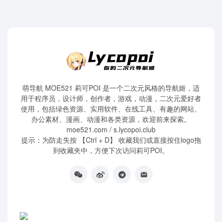
萌导航 MOE521 莉可POI 是一个二次元风格的导航姬，适
用于程序员，设计师，创作者，游戏，动漫，二次元爱好者
使用，包括绿色资源、实用软件、在线工具、有趣的网站、
办公素材、漫画、动漫和各类资源，欢迎前来探索。
moe521.com / s.lycopoi.club
提示：为防走失按 【Ctrl + D】 收藏我们或直接按住logo拖
到收藏夹中，方便下次访问莉可POI。