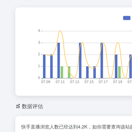
数据评估
快手直播浏览人数已经达到4.2K，如你需要查询该站