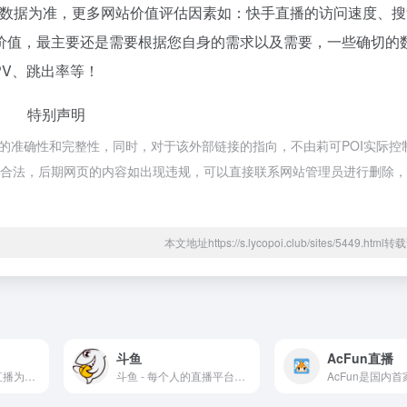
站数据为准，更多网站价值评估因素如：快手直播的访问速度、搜
价值，最主要还是需要根据您自身的需求以及需要，一些确切的
PV、跳出率等！
特别声明
接的准确性和完整性，同时，对于该外部链接的指向，不由莉可POI实际控
属于合规合法，后期网页的内容如出现违规，可以直接联系网站管理员进行删除
本文地址https://s.lycopoi.club/sites/5449.htm
斗鱼
AcFun直播
虎牙直播是以游戏直播为主的弹幕式互动直播平台，累计注册用户2亿，提供热门游戏直播、电竞赛事直播与游戏赛事直播，手游直播等。包含英雄联盟lol，王者荣耀，绝地求生，和平精英等游戏直播，lol、dota2、dnf等热门游戏直播以及单机游戏、手游等游戏直播。
斗鱼 - 每个人的直播平台提供高清、快捷、流畅的视频直播和游戏赛事直播服务，包含英雄联盟lol直播、穿越火线cf直播、dota2直播、美女直播等各类热门游戏赛事直播和各种名家大神游戏直播，内容丰富，推送及时，带给你不一样的视听体验，一切尽在斗鱼 - 每个人的直播平台。