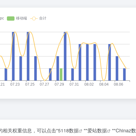
的相关权重信息，可以点击"
5118数据
""
爱站数据
""
Chinaz