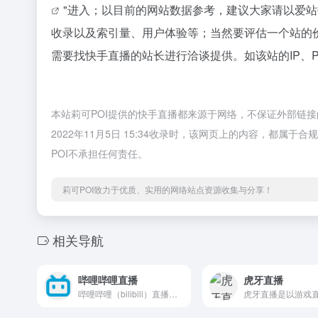
"进入；以目前的网站数据参考，建议大家请以爱
收录以及索引量、用户体验等；当然要评估一个站的
需要找快手直播的站长进行洽谈提供。如该站的IP、
本站莉可POI提供的快手直播都来源于网络，不保证外部链
2022年11月5日 15:34收录时，该网页上的内容，都
POI不承担任何责任。
莉可POI致力于优质、实用的网络站点资源收集与分享！
相关导航
哔哩哔哩直播
虎牙直播
哔哩哔哩（bilibili）直播，在这里看见最年轻的生活方式，学习、游戏、电竞、宅舞、唱见、绘画、美食等等应有尽有，快来捕捉你最喜欢的up主最真实的一面吧！