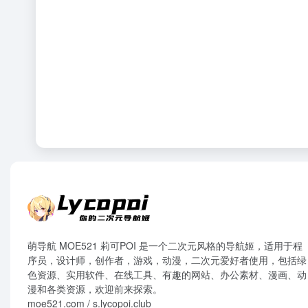
萌导航 MOE521 莉可POI 是一个二次元风格的导航姬，适用于程
序员，设计师，创作者，游戏，动漫，二次元爱好者使用，包括绿
色资源、实用软件、在线工具、有趣的网站、办公素材、漫画、动
漫和各类资源，欢迎前来探索。
moe521.com / s.lycopoi.club