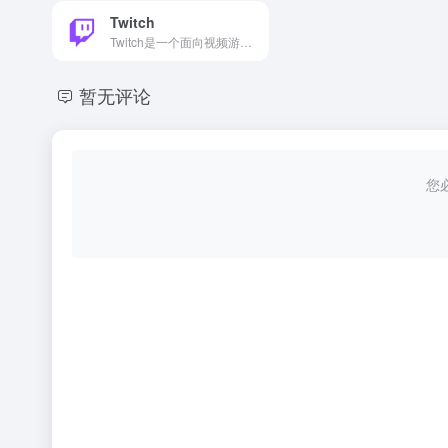
Twitch
Twitch是一个面向视频游戏的实时流媒体视频平台，2011年6月由Justin Kan和Emmett Shear在旧金山联合创立，是Justin.tv旗下专注于游戏相关内容的独立运营站点。
暂无评论
您