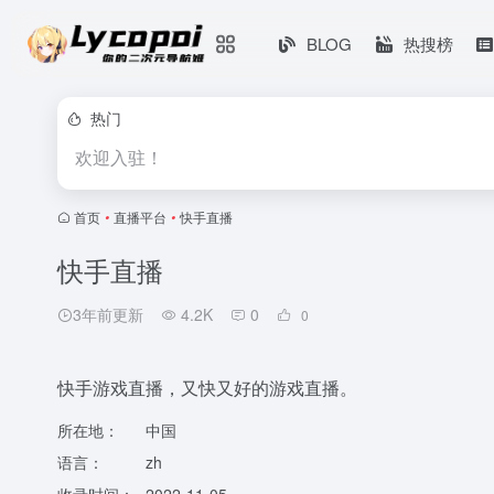
BLOG
热搜榜
热门
欢迎入驻！
首页
•
直播平台
•
快手直播
快手直播
3年前更新
4.2K
0
0
快手游戏直播，又快又好的游戏直播。
所在地：
中国
语言：
zh