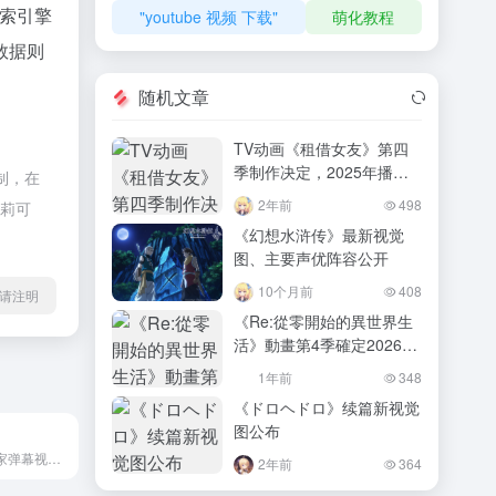
索引擎
"youtube 视频 下载"
萌化教程
数据则
随机文章
TV动画《租借女友》第四
季制作决定，2025年播
制，在
出。
2年前
498
，莉可
《幻想水浒传》最新视觉
图、主要声优阵容公开
10个月前
408
l转载请注明
《Re:從零開始的異世界生
活》動畫第4季確定2026年
開播！「賢者」夏烏拉由
1年前
348
菲魯茲·藍 配音
《ドロヘドロ》续篇新视觉
图公布
AcFun是国内首家弹幕视频网站，这里有全网独家动漫新番，友好的弹幕氛围，有趣的UP主，好玩有科技感的虚拟偶像，年轻人都在用。
2年前
364