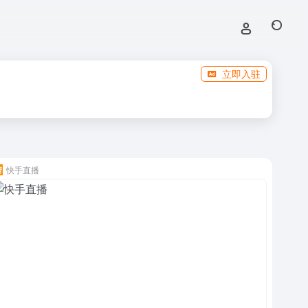
立即入驻
快手直播