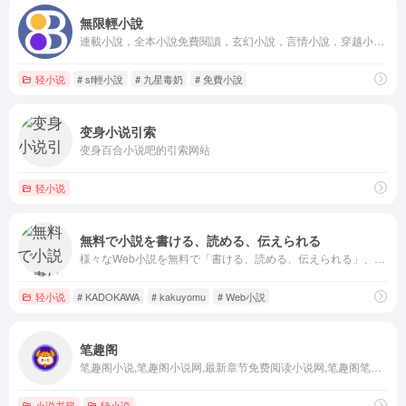
無限輕小說
連載小說，全本小說免費閱讀，玄幻小說，言情小說，穿越小說，都市小說，仙俠小說，武俠小說，現代言情小說，古代言情小說，靈異小說，遊戲小說，歷史小說，懸疑小說，科幻小說，競技體育小說，軍事小說，青春小說，看不完的小說，小說閱讀網站，輕小說文庫,輕之小說,輕小說,sf輕小說,輕之文庫,輕之國度,日本輕小說,動漫小說,輕小說電子書,就在無限輕小說。
轻小说
# sf輕小說
# 九星毒奶
# 免費小說
变身小说引索
变身百合小说吧的引索网站
轻小说
無料で小説を書ける、読める、伝えられる
様々なWeb小説を無料で「書ける、読める、伝えられる」、KADOKAWA × はてな によるWeb小説サイトです。ジャンルはファンタジー、SF、恋愛、ホラー、ミステリーなどがあり、二次創作作品も楽し…
轻小说
# KADOKAWA
# kakuyomu
# Web小説
笔趣阁
笔趣阁小说,笔趣阁小说网,最新章节免费阅读小说网,笔趣阁笔趣阁阅读网
小说书籍
轻小说