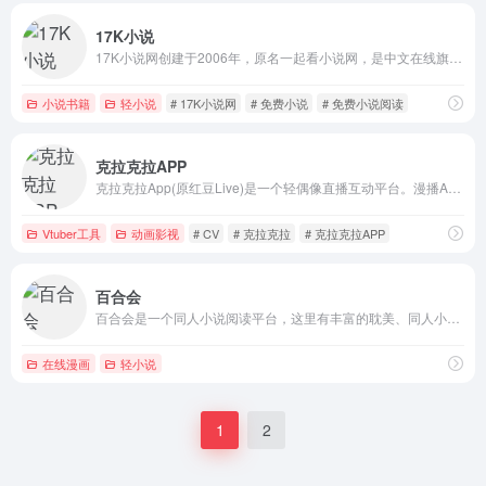
17K小说
17K小说网创建于2006年，原名一起看小说网，是中文在线旗下集创作、阅读于一体的在线阅读网站。我们以“让每个人都享受创作的乐趣”为使命，提供玄幻奇幻、都市言情、武侠仙侠、青春校园、穿越架空、惊悚悬疑、历史军事、爆笑同人、经典文学、二次元等在线阅读以及免费下载。
小说书籍
轻小说
# 17K小说网
# 免费小说
# 免费小说阅读
克拉克拉APP
克拉克拉App(原红豆Live)是一个轻偶像直播互动平台。漫播APP是面向年轻用户的可视化有声内容平台。声咚APP是一款通过有声问答匹配来聊天的社交平台
Vtuber工具
动画影视
# CV
# 克拉克拉
# 克拉克拉APP
百合会
百合会是一个同人小说阅读平台，这里有丰富的耽美、同人小说资源，用户可以通过搜索查找进行阅读，所有的小说资源都是免费的，你也可以在平台上发布你的小说作品，在社区可以和志趣相投的小伙伴一起交流和讨论。
在线漫画
轻小说
1
2