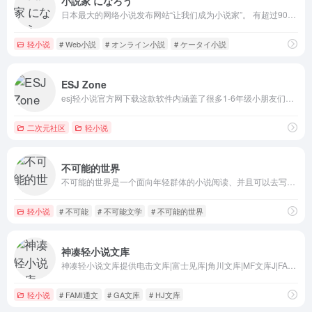
小説家 になろう
日本最大的网络小说发布网站“让我们成为小说家”。 有超过900,000件作品，220万注册人和25亿张光伏的新看法。 您可以完全免费使用任何PC和智能手机！
轻小说
# Web小説
# オンライン小説
# ケータイ小説
ESJ Zone
esj轻小说官方网下载这款软件内涵盖了很多1-6年级小朋友们可以阅读的书籍作品，并且这些书籍作品都是跟教材同步的，且这款软件每周都会更新出一本新的书籍作品以及配套的资源，让喜欢阅读的小朋友们有一个良好的阅读空间。
二次元社区
轻小说
不可能的世界
不可能的世界是一个面向年轻群体的小说阅读、并且可以去写稿投稿的一个网站，主打青春、勇敢、执着并浪漫、有趣的小说，包括幻想、二次元、现实等等一些小说类型。 北京晨星盛世网络文化有限公司旗下网站。
轻小说
# 不可能
# 不可能文学
# 不可能的世界
神凑轻小说文库
神凑轻小说文库提供电击文库|富士见库|角川文库|MF文库J|FAMI通文等文库请小说，刀剑神域|加速世界|动漫小说|漫画小说|神凑轻小说官方网致力更新轻小说与动漫小说阅读与分享。
轻小说
# FAMI通文
# GA文库
# HJ文库