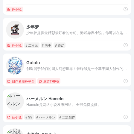
轻小说
少年梦
少年梦提供最精彩最好看的奇幻、游戏异界小说，你可以在这看到巨龙翱翔天空坐拥群山财富、精灵王廷间的勾心斗角、矮人国度的世仇历史以及人马的铁蹄踏平罗马古城，阅读从未如此酣畅！
轻小说
# 二次元
# 历史
# 奇幻
Gululu
创造属于我们的同人幻想世界！骨碌碌是一个基于同人创作的开放世界。每一位用户都可以将自己创作的内容融入到小说平台中，组成有着无限细节的文字世界。
创作者服务平台
桌游TRPG
ハーメルン Hameln
Hameln是网络小说发布网站。 全部免费提供。
轻小说
# SS
# ハーメルン
# 二次創作