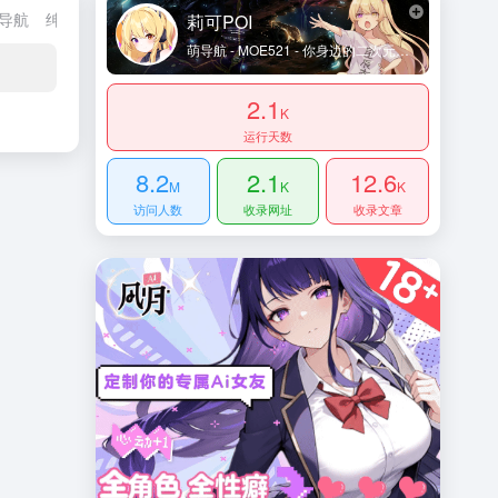
导航
绅士资源
ACGN推荐
虚拟主播推荐
创业资源
行业网站
莉可POI
萌导航 - MOE521 - 你身边的二次元导航姬 - 及时收录动漫网站及资讯、宅网站、萌网站、动画、漫画、游戏等内容。让您获得更加简单快捷的二次元体验！
2.1
K
运行天数
8.2
2.1
12.6
M
K
K
访问人数
收录网址
收录文章