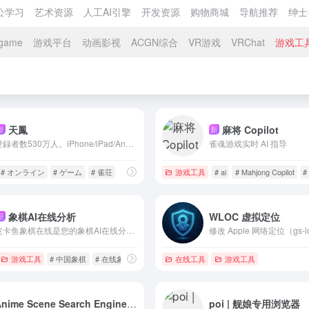
公学习
艺术资源
人工AI引擎
开发资源
购物商城
导航推荐
绅士
game
游戏平台
动画影视
ACGN综合
VR游戏
VRChat
游戏工
天鳳
麻将 Copilot
新
新
登録者数530万人。iPhone/iPad/Android/Win/Macで遊べる本格対戦麻雀。最大同時接続人数、対戦者レベル、いずれも最高水準。麻雀大会の運営に最適なロビー機能も充実。
雀魂游戏实时 AI 指导
# オンライン
# ゲーム
# 雀荘
游戏工具
# ai
# Mahjong Copilot
#
象棋AI在线分析
WLOC 虚拟定位
新
皮卡鱼象棋在线是您的象棋AI在线分析专家。无需下载，完全免费，即刻使用我们的先进象棋引擎进行拆棋打谱分析，与AI对弈，提升您的棋力。体验与象棋旋风、小虫象棋、象棋名手相媲美的分析能力。
游戏工具
# 中国象棋
# 在线象棋
# 小虫象棋
在线工具
游戏工具
Anime Scene Search Engine trace.moe
poi | 舰娘专用浏览器