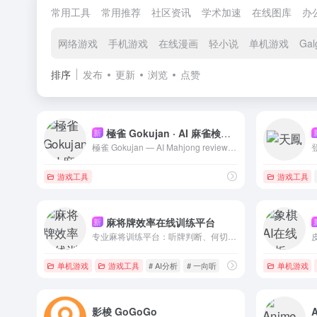
常用工具
常用推荐
社区资讯
学术加速
在线图库
办
网络游戏
手机游戏
在线漫画
轻小说
单机游戏
Gal
排序
发布
更新
浏览
点赞
極雀 Gokujan · AI 麻雀検討 / 日麻AI复盘
新
極雀 Gokujan — AI Mahjong review for Tenhou, Mahjong Soul, Riichi City. AI麻雀検討・日麻AI复盘。
游戏工具
游戏工具
麻将牌效率在线训练平台
新
专业麻将训练平台：听牌判断、何切选择、向听数计算，AI 分析与全球排行榜助你科学提升牌效率，多种难度与限时挑战。
单机游戏
游戏工具
# AI分析
# 一向听
# 何切
单机游戏
影梭 GoGoGo