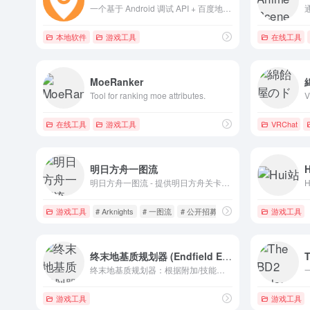
一个基于 Android 调试 API + 百度地图实现的虚拟定位工具，并且同时实现了一个可以自由移动的摇杆
本地软件
游戏工具
在线工具
MoeRanker
Tool for ranking moe attributes.
在线工具
游戏工具
VRChat
明日方舟一图流
明日方舟一图流 - 提供明日方舟关卡推荐、商店性价比、礼包性价比、物品价值表、攒抽计算器等工具，帮助博士高效规划资源
游戏工具
# Arknights
# 一图流
# 公开招募
游戏工具
终末地基质规划器 (Endfield Essence Planner)
终末地基质规划器：根据附加/技能属性池与锁定规则，自动计算多武器共刷方案，提供基础属性冲突提示与可刷数量参考，适配移动端。
游戏工具
游戏工具