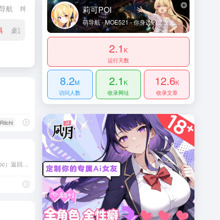
导航
绅士资源
ACGN推荐
虚拟主播推荐
创业资源
行业网站
莉可POI
萌导航 - MOE521 - 你身边的二次元导航姬 - 及时收录动漫网站及资讯、宅网站、萌网站、动画、漫画、游戏等内容。让您获得更加简单快捷的二次元体验！
具
桌游TRPG
2.1
K
运行天数
8.2
2.1
12.6
M
K
K
访问人数
收录网址
收录文章
 Riichi
修改 Apple 网络定位（gs-loc）返回坐标 · 支持 Surge / Quantumult X / Loon / Stash · 快捷指令一键设置/恢复定位