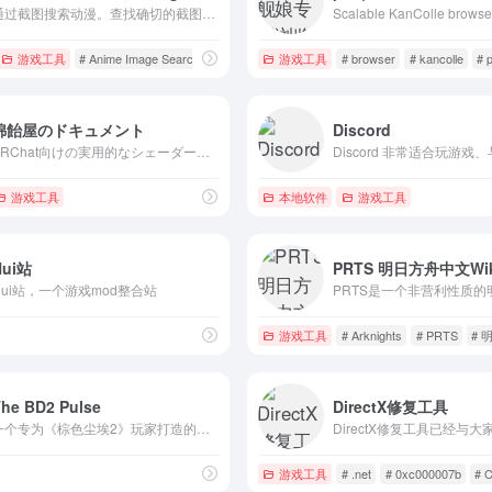
通过截图搜索动漫。查找确切的截图时刻和剧集。
游戏工具
# Anime Image Search
# Anime Scene Search
游戏工具
# browser
# Search by image
# kancolle
# 
綿飴屋のドキュメント
Discord
VRChat向けの実用的なシェーダーやシステムを流したり流さなかったりします。
游戏工具
本地软件
游戏工具
Hui站
PRTS 明日方舟中文Wik
Hui站，一个游戏mod整合站
游戏工具
# Arknights
# PRTS
# 
The BD2 Pulse
DirectX修复工具
一个专为《棕色尘埃2》玩家打造的信息聚合站。即时更新最新可用兑换码、官方新闻，以及来自NGA、Pixiv、X 等社群的热门讨论与二创作品。
游戏工具
# .net
# 0xc000007b
# 