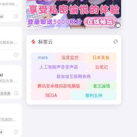
Scalable KanColle browser and tool, for Windows, macOS and Linux. 一个可扩展的舰队Collection浏览器。拡張可能な艦隊これくしょんブラウザ。
poi
标签云
Discord 非常适合玩游戏、与朋友休闲放松，甚至可以用来建立全球社区。你可以自定义专属空间，进行聊天、游戏和聚会。
mars
温度监控
日本美食
人工智能声音变声器
云笔记
i
新加坡互联网券商
PRTS是一个非营利性质的明日方舟资料Wiki网站，玩家共同构筑的明日方舟中文Wiki
腾讯安卓模拟器电脑版
老王論壇
明日方舟
SEGA
勝利女神
DirectX修复工具已经与大家见面20年啦！感谢大家陪伴DirectX修复工具走过的风风雨雨，让我们继续努力前行！
C#