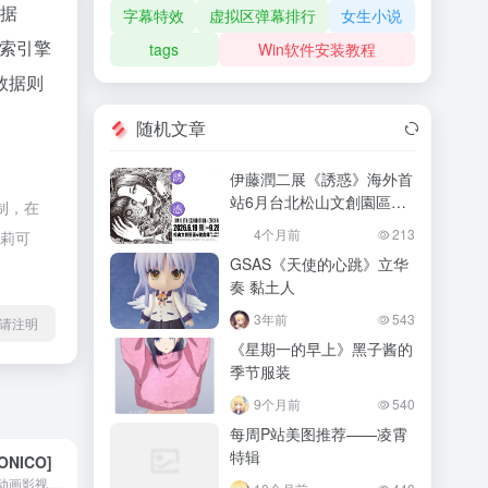
数据
字幕特效
虚拟区弹幕排行
女生小说
索引擎
tags
Win软件安装教程
数据则
随机文章
伊藤潤二展《誘惑》海外首
站6月台北松山文創園區呈
制，在
現經典恐怖美學！早鳥票4
4个月前
213
，莉可
月20日開賣
GSAS《天使的心跳》立华
奏 黏土人
3年前
543
l转载请注明
《星期一的早上》黑子酱的
季节服装
9个月前
540
每周P站美图推荐——凌霄
特辑
NICO]
日本最大的在线动画影视平台 丨 日本最大級の動画サービス、ニコニコ（niconico）。動画にコメントを付けて楽しむニコニコ動画や、生放送番組にリアルタイムでコメントを付けられるニコニコ生放送のほか、イラスト・マンガ・最新ニュース・ゲームなど、エンターテイメントを全て無料で楽しめる！