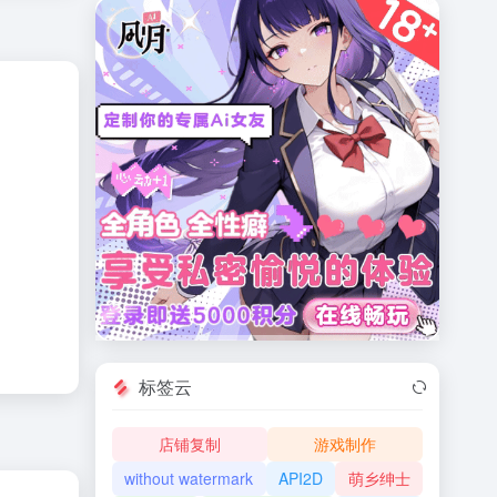
标签云
店铺复制
游戏制作
without watermark
API2D
萌乡绅士