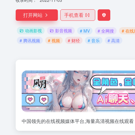
收录时间：
2022-11-03
打开网站
手机查看
动画影视
影音视频
# MV
# 全网搜
# 在
# 腾讯视频
# 视频
# 财经
# 音乐
# 高清
中国领先的在线视频媒体平台,海量高清视频在线观看