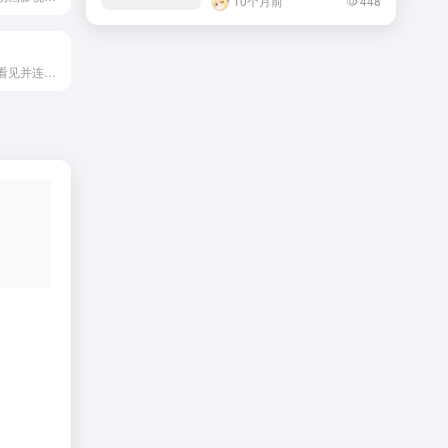
10个月前
448
抖音让每一个人看见并连接更大的世界,鼓励表达、沟通和记录,激发创造,丰富人们的精神世界,让现实生活更美好。