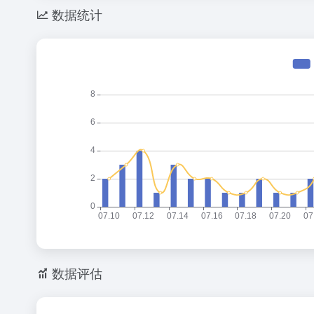
数据统计
数据评估