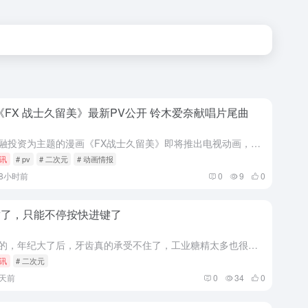
《FX 战士久留美》最新PV公开 铃木爱奈献唱片尾曲
以金融投资为主题的漫画《FX战士久留美》即将推出电视动画，这部作品凭借写实又充满黑色幽默的内容被不少读者视作投资警示佳作，动画化消息一经公开便收获了大量关注。
讯
# pv
# 二次元
# 动画情报
18小时前
0
9
0
甜了，只能不停按快进键了
说真的，年纪大了后，牙齿真的承受不住了，工业糖精太多也很容易伤牙齿啊23333。《想结束这场我爱你的游戏》终于是完结了，经费虽然不多但内容确甜到牙齿都掉没了233，而且还出现过2次神级演出回，算是恰到...
讯
# 二次元
5天前
0
34
0