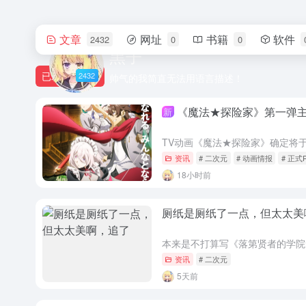
文章
网址
书籍
软件
2432
0
0
黑子
已发布
2432
帅气的我简直无法用语言描述！
《魔法★探险家》第一弹主
新
资讯
# 二次元
# 动画情报
# 正式
18小时前
厕纸是厕纸了一点，但太太美
资讯
# 二次元
5天前