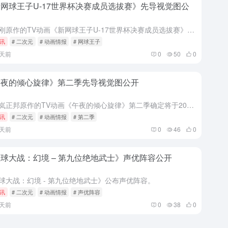
网球王子U-17世界杯决赛成员选拔赛》先导视觉图公
许斐刚原作的TV动画《新网球王子U-17世界杯决赛成员选拔赛》公开第三弹先导视觉图。
讯
# 二次元
# 动画情报
# 网球王子
7天前
0
50
0
午夜的倾心旋律》第二季先导视觉图公开
五十岚正邦原作的TV动画《午夜的倾心旋律》第二季确定将于2027年播出。
讯
# 二次元
# 动画情报
# 第二季
7天前
0
46
0
球大战：幻境 – 第九位绝地武士》声优阵容公开
球大战：幻境 - 第九位绝地武士》公布声优阵容。
讯
# 二次元
# 动画情报
# 声优阵容
7天前
0
38
0