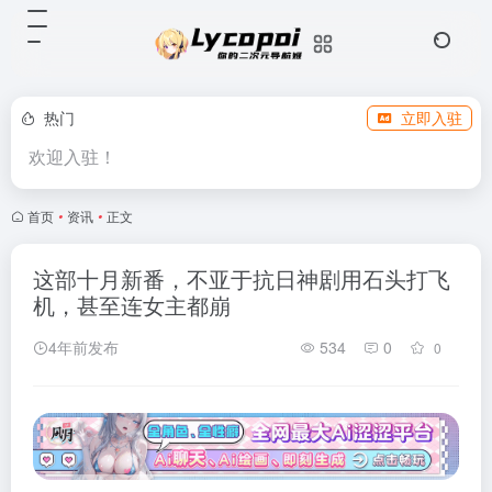
热门
立即入驻
欢迎入驻！
首页
•
资讯
•
正文
这部十月新番，不亚于抗日神剧用石头打飞
机，甚至连女主都崩
4年前发布
534
0
0