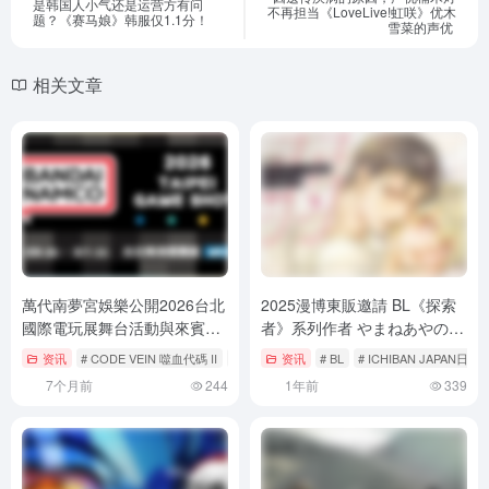
是韩国人小气还是运营方有问
不再担当《LoveLive!虹咲》优木
题？《赛马娘》韩服仅1.1分！
雪菜的声优 ​​​
相关文章
萬代南夢宮娛樂公開2026台北
2025漫博東販邀請 BL《探索
國際電玩展舞台活動與來賓陣
者》系列作者 やまねあやの
容！
老師來台舉辦活動！
资讯
# CODE VEIN 噬血代碼 II
# Nintendo Switch
资讯
# BL
# Nintendo Switch 2
# ICHIBAN JAPAN日本
7个月前
244
1年前
339