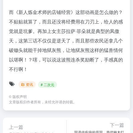
而《新人炼金术师的店铺经营》这部动画是怎么做的？
不贴贴就算了，而且还没将经费用在刀刃上，给人的感
觉就是坑爹。再加上女主莎拉萨·菲朵就是典型的凤傲
天，这第三话不仅仅是逆天了，而且那些农民还拿几个
破锄头就能干掉地狱灰熊，让地狱灰熊这样的猛兽情何
以堪啊！？嗐，可以说这波熊连杀奖励断了，手感真的
不行啊！
资讯
# 二次元
©
版权声明
文章版权归作者所有，未经允许请勿转载。
下一篇
上一篇
因遗传疾病的原因，声优楠木灯