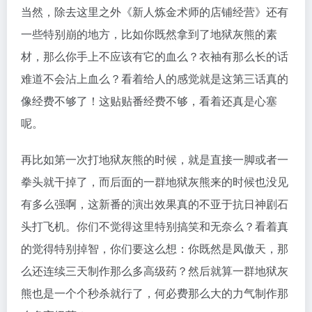
当然，除去这里之外《新人炼金术师的店铺经营》还有
一些特别崩的地方，比如你既然拿到了地狱灰熊的素
材，那么你手上不应该有它的血么？衣袖有那么长的话
难道不会沾上血么？看着给人的感觉就是这第三话真的
像经费不够了！这贴贴番经费不够，看着还真是心塞
呢。
再比如第一次打地狱灰熊的时候，就是直接一脚或者一
拳头就干掉了，而后面的一群地狱灰熊来的时候也没见
有多么强啊，这新番的演出效果真的不亚于抗日神剧石
头打飞机。你们不觉得这里特别搞笑和无奈么？看着真
的觉得特别掉智，你们要这么想：你既然是凤傲天，那
么还连续三天制作那么多高级药？然后就算一群地狱灰
熊也是一个个秒杀就行了，何必费那么大的力气制作那