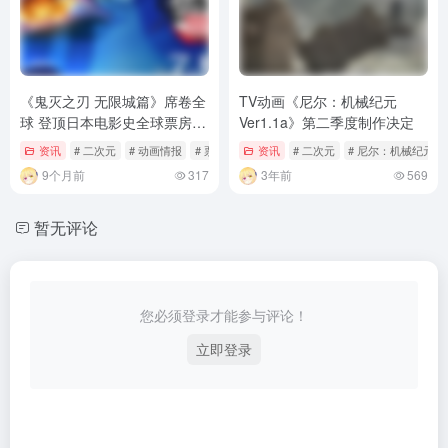
《鬼灭之刃 无限城篇》席卷全
TV动画《尼尔：机械纪元
球 登顶日本电影史全球票房之
Ver1.1a》第二季度制作决定
巅
资讯
# 二次元
# 动画情报
# 票房
资讯
# 二次元
# 尼尔：机械纪元 Ver
9个月前
317
3年前
569
暂无评论
您必须登录才能参与评论！
立即登录