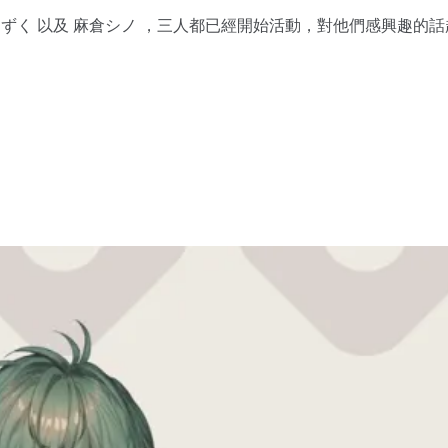
 白那しずく 以及 麻倉シノ ，三人都已經開始活動，對他們感興趣的