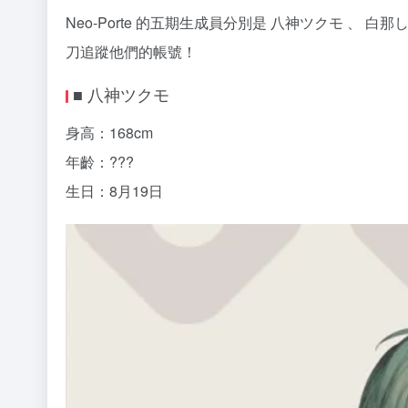
Neo-Porte 的五期生成員分別是 八神ツクモ 、
刀追蹤他們的帳號！
■ 八神ツクモ
身高：168cm
年齡：???
生日：8月19日