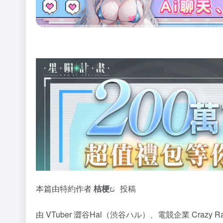
本篇由特約作者
桔梗
投稿
由 VTuber 澀谷Hal（渋谷ハル）、電競企業 Crazy R