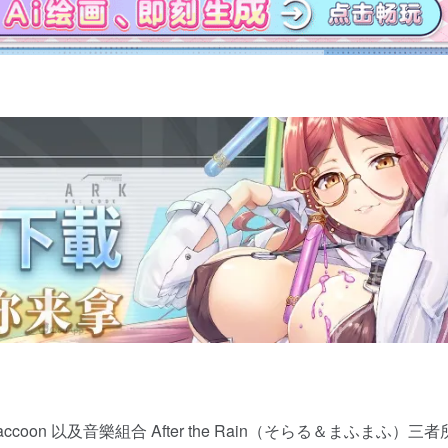
accoon 以及音樂組合 After the Rain（そらる＆まふまふ）三