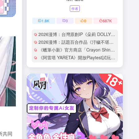
作者
1.8
K
0
0
687
K
2026漫博：台灣原創IP《朵莉 DOLLY》全球首場發布會登場！動畫電影《歡迎來到朵莉之家》預告正式曝光
2026漫博：話題百合作品《汙穢不堪的妳最惹人憐愛》中文版完結，作者まにお簽名會盛大登場！
《蠟筆小新》官方商店「Crayon Shinchan Cinema Parade」首間台灣旗艦店7月30日西門地下市開幕！
《阿雷塔 YARETA》開放Playtest試玩，自由探索壯麗的古老大地
者所共同