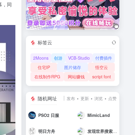
幕，同
标签云
2Moons
创游
VCB-Studio
付费插件
住宅IP
图片储存
悟空云
在线制作RPG
网站赚钱
script font
随机网址
发布
更新
浏览
点赞
PSO2 日服
MimicLand
明日方舟
发现世界搜索引擎