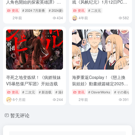
人角色開始的探索英雄譚》確
戏《风帆纪元》1月12日PC端
定7月6日開播！天月、May’n
正式发售！
资讯
# 2024 7月新番
# 2024夏番
# 7月新番
资讯
# 二次元
獻唱片頭＆片尾主題曲！
2年前
434
4年前
582
寻死之地变炼狱！《病娇辣妹
海夢重返Cosplay！《戀上換
VS暴怒僵尸军团》开始连载
裝娃娃》動畫續篇確定2025年
開播！
资讯
# 二次元
# 新连载
# 漫画
资讯
# CloverWorks
# その着せ
6个月前
244
2年前
391
暂无评论