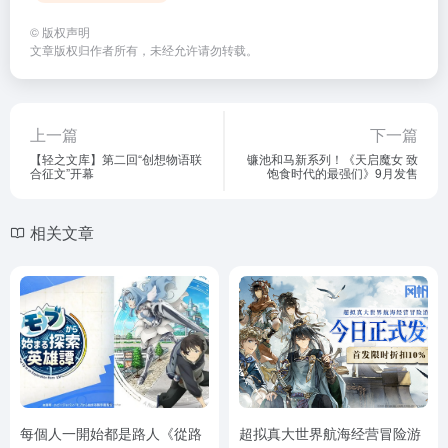
©
版权声明
文章版权归作者所有，未经允许请勿转载。
上一篇
下一篇
【轻之文库】第二回“创想物语联
镰池和马新系列！《天启魔女 致
合征文”开幕
饱食时代的最强们》9月发售
相关文章
每個人一開始都是路人《從路
超拟真大世界航海经营冒险游