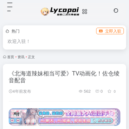
热门
立即入驻
欢迎入驻！
首页
•
资讯
•
正文
《北海道辣妹相当可爱》TV动画化！佐仓绫
音配音
4年前发布
562
0
0