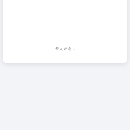
暂无评论...