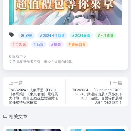
资讯
# 2024 4月新番
# 2024春番
# 4月新番
# 二次元
# 动漫
# 動畫
# 春季新番
©
版权声明
文章版权归作者所有，未经允许请勿转载。
上一篇
下一篇
TpGS2024：人氣手遊《FGO》
TiCA2024：「Bushiroad EXPO
《賽馬娘》《東京喰種》電玩展
2024」動漫節出展！眾多旗下
大作戰！豐富互動遊戲體驗與活
TCG、遊戲、音樂等作展現
動任務待玩家挑戰
Bushiroad 魅力！
相关文章