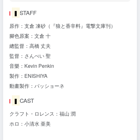
▍
STAFF
原作：支倉 凍砂（『狼と香辛料』電撃文庫刊）
腳色原案：文倉 十
總監督：高橋 丈夫
監督：さんぺい 聖
音樂：Kevin Penkin
製作：ENISHIYA
動畫製作：パッショーネ
▍
CAST
クラフト・ロレンス：福山 潤
ホロ：小清水 亜美