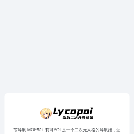
萌导航 MOE521 莉可POI 是一个二次元风格的导航姬，适