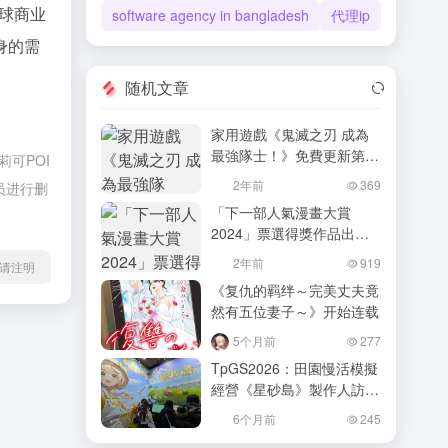
全球商业
software agency in bangladesh
代理ip
身的需
随机文章
家用遊戲《鬼滅之刃 成為
最強隊士！》免費更新第2
可POI
彈開始發布！追加「柱訓練
2年前
369
员进行删
篇」主題地圖
「下一部人氣漫畫大賞
2024」票選得獎作品出
爐！Jump《神樂鉢》獲紙
2年前
919
l转载请注明
本漫畫類第1名！
《复仇的羁绊～完美丈夫竟
然有五位妻子～》开始连载
5个月前
277
TpGS2026：田園慢活模擬
經營《星砂島》製作人訪談
分享開發初衷！期望藉由自
6个月前
245
給自足與多彩互動重新感受