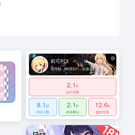
莉可POI
萌导航 - MOE521 - 你身边的二次元导航姬 - 及时收录动漫网站及资讯、宅网站、萌网站、动画、漫画、游戏等内容。让您获得更加简单快捷的二次元体验！
2.1
K
运行天数
8.1
2.1
12.6
M
K
K
访问人数
收录网址
收录文章