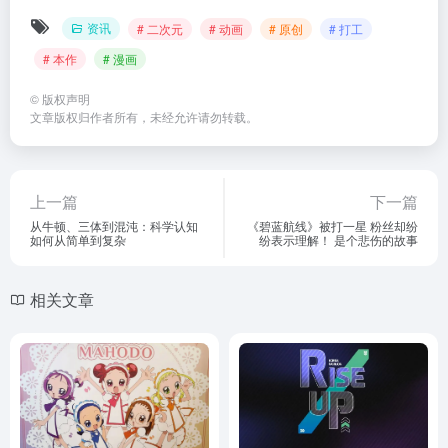
资讯
# 二次元
# 动画
# 原创
# 打工
# 本作
# 漫画
©
版权声明
文章版权归作者所有，未经允许请勿转载。
上一篇
下一篇
从牛顿、三体到混沌：科学认知
《碧蓝航线》被打一星 粉丝却纷
如何从简单到复杂
纷表示理解！ 是个悲伤的故事
相关文章