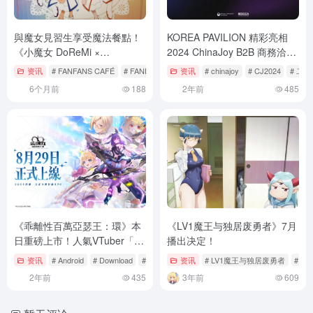
與魔女見習生享受魔法餐點！
KOREA PAVILION 精彩亮相
《小魔女 DoReMi ×
2024 ChinaJoy B2B 商務洽談
FANFANS CAFÉ》聯名主題餐
館！歡迎光臨 W5-A601 展位
资讯
# FANFANS CAFÉ
# FANFANS粉粉
资讯
# 主題餐廳
# chinajoy
# CJ2024
# 二
廳期間限定登場！
6个月前
188
2年前
485
《乖離性百萬亞瑟王：環》本
《LV1魔王与独居废勇者》7月
日重磅上市！人氣VTuber「子
播出决定！
午計畫：聯動小隊」活動同步
资讯
# Android
# Download
# Feature
资讯
# LV1魔王与独居废勇者
# 二
上線！
2年前
435
3年前
609