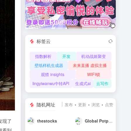
标签云
指数解析
开发
机动战姬聚变
壁纸样机生成器
未来直播 虚拟主播
观猹 insights
WIFI锁
lingyiwanwu中转API
生成式ai
云写作
随机网址
发布
更新
浏览
点赞
发现了
thestocks
Global Potplayer
想看到