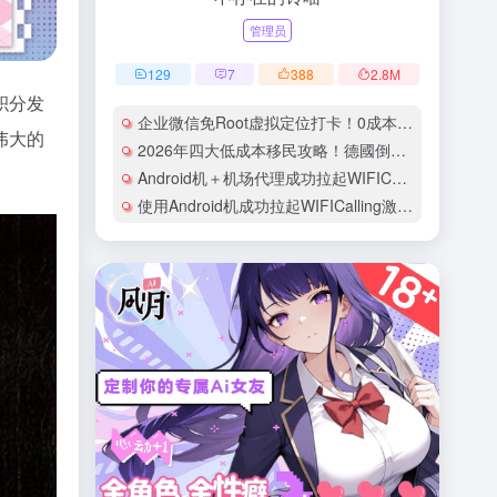
管理员
129
7
388
2.8
M
积分发
企业微信免Root虚拟定位打卡！0成本安卓手机100%成功教程
伟大的
2026年四大低成本移民攻略！德國倒貼錢學技術、日本初中學歷可申請、馬來西亞月入萬四即可、芬蘭免費教育快速永居！中介不告訴你的隱藏成本全曝光
Android机＋机场代理成功拉起WIFICalling（VoWifi）的实录：以GiffGaff卡为例
使用Android机成功拉起WIFICalling激活CTExcel（EE卡）实录