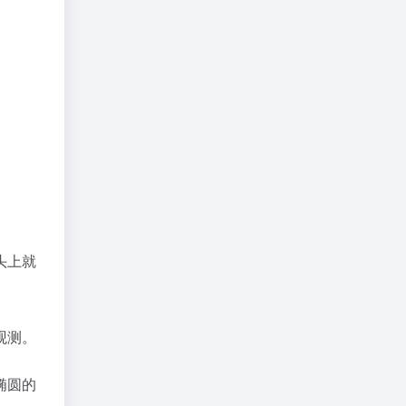
头上就
观测。
椭圆的