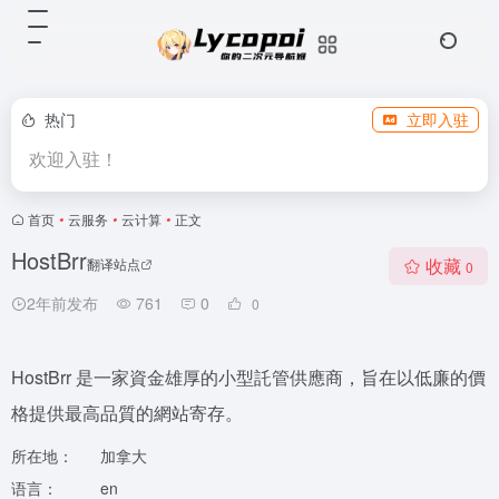
热门
立即入驻
欢迎入驻！
首页
•
云服务
•
云计算
•
正文
HostBrr
收藏
翻译站点
0
2年前发布
761
0
0
HostBrr 是一家資金雄厚的小型託管供應商，旨在以低廉的價
格提供最高品質的網站寄存。
所在地：
加拿大
语言：
en