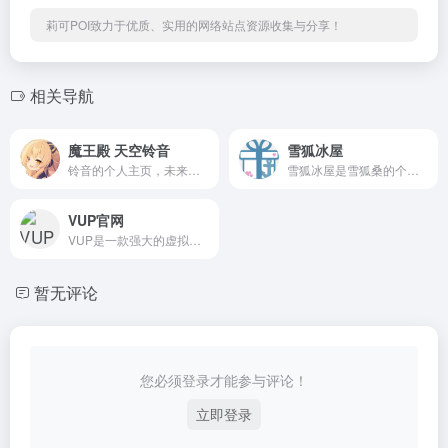
莉可POI致力于优质、实用的网络站点资源收集与分享！
相关导航
魔王殿 天空铃音
雪狐冰屋
铃音的个人主页，未来次元社团社长，来自宇宙帝国的少将，喜欢rts，最近在做企划了~动漫爱好者，300英雄最新资讯以及资料等各种信息希望大家留意。还有最新的动漫情报以及动漫交流社区等动漫爱好者可以玩耍的地方
雪狐冰屋是雪狐桑的个人网站，致力为广大雪狐粉丝提供最新信息，其中包括棉花糖、视频、壁纸以及粉丝向小游戏等信息，不定时更新，是雪狐桑对外展示平台之一
VUP官网
VUP是一款强大的虚拟主播工具，也是国内虚拟爱好者社区，汇聚了包括画师、建模师、虚拟UP主在内的众多vtuber同好，活跃的V圈氛围，这里有完善的虚拟技术支持，如虚拟直播软件下载、面捕、动捕、动画制作，也有最新最全的原画模型资源分享。
暂无评论
您必须登录才能参与评论！
立即登录