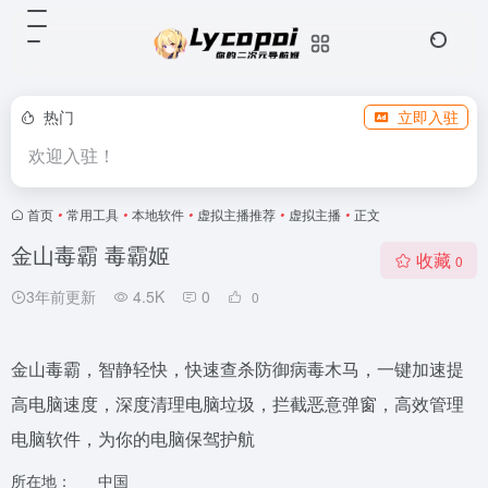
热门
立即入驻
欢迎入驻！
首页
•
常用工具
•
本地软件
•
虚拟主播推荐
•
虚拟主播
•
正文
金山毒霸 毒霸姬
收藏
0
3年前更新
4.5K
0
0
金山毒霸，智静轻快，快速查杀防御病毒木马，一键加速提
高电脑速度，深度清理电脑垃圾，拦截恶意弹窗，高效管理
电脑软件，为你的电脑保驾护航
所在地：
中国