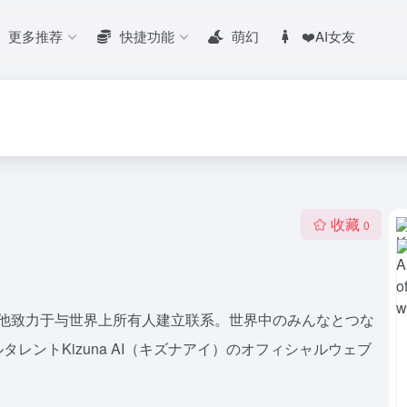
更多推荐
快捷功能
萌幻
❤️AI女友
收藏
0
官方网站，他致力于与世界上所有人建立联系。世界中のみんなとつな
ントKizuna AI（キズナアイ）のオフィシャルウェブ