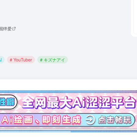
国绊爱
I
# YouTuber
# キズナアイ