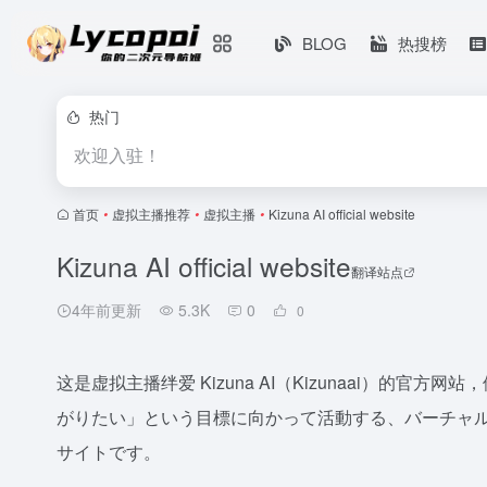
BLOG
热搜榜
热门
欢迎入驻！
首页
•
虚拟主播推荐
•
虚拟主播
•
Kizuna AI official website
Kizuna AI official website
翻译站点
4年前更新
5.3K
0
0
这是虚拟主播绊爱 Kizuna AI（Kizunaai）的
がりたい」という目標に向かって活動する、バーチャルタレ
サイトです。