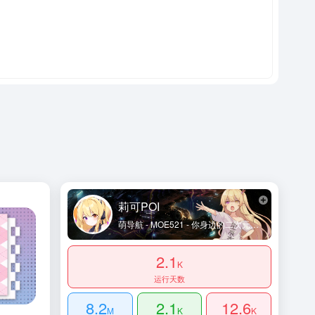
莉可POI
萌导航 - MOE521 - 你身边的二次元导航姬 - 及时收录动漫网站及资讯、宅网站、萌网站、动画、漫画、游戏等内容。让您获得更加简单快捷的二次元体验！
2.1
K
运行天数
8.2
2.1
12.6
M
K
K