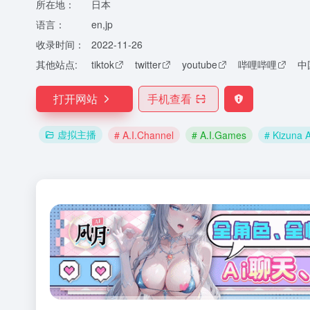
所在地：
日本
语言：
en,jp
收录时间：
2022-11-26
其他站点:
tiktok
twitter
youtube
哔哩哔哩
中
打开网站
手机查看
虚拟主播
# A.I.Channel
# A.I.Games
# Kizuna A