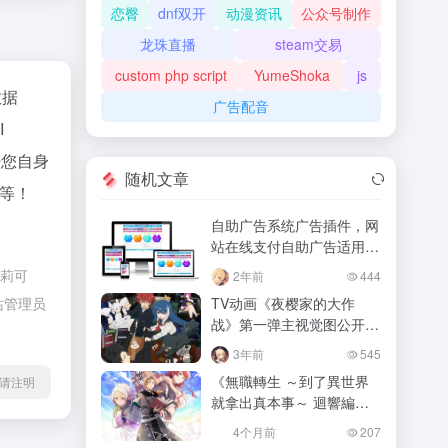
恋臀
dnf双开
动漫资讯
公众号制作
龙珠直播
steam交易
custom php script
YumeShoka
js
数据
广告配音
I
据您自身
随机文章
率等！
自助广告系统广告插件，网
站在线支付自助广告适用任
何网站源码
由莉可
2年前
444
站管理员
TV动画《夜樱家的大作
战》第一弹主视觉图公开，
2024年播出。
3年前
545
《無職轉生 ～到了異世界
l转载请注明
就拿出真本事～ 迴響編年
史》開放事前登錄！
4个月前
207
AJ2026公開主視覺及PV