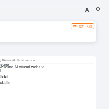
立即入驻
Kizuna AI official website