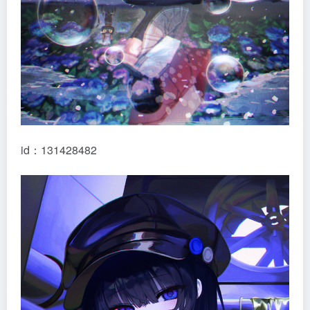
id：131428482