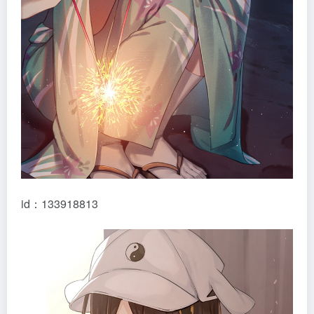
id：133918813