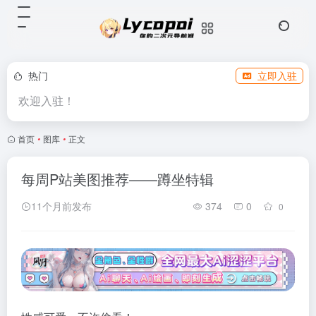
热门
立即入驻
欢迎入驻！
首页
•
图库
•
正文
每周P站美图推荐——蹲坐特辑
11个月前发布
374
0
0