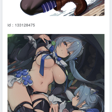
id：133128475