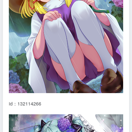
id：132114266