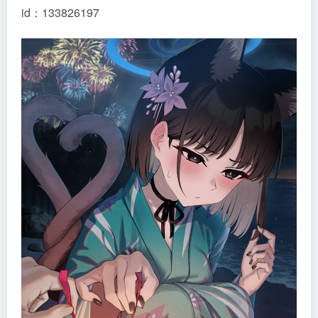
id：133826197