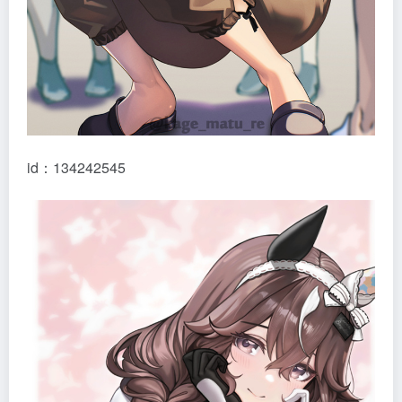
id：134242545