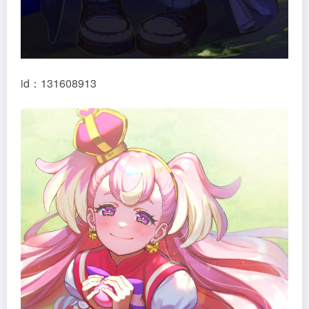
id：131608913