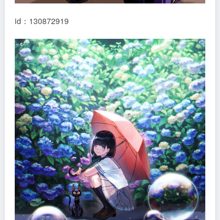
id：130872919