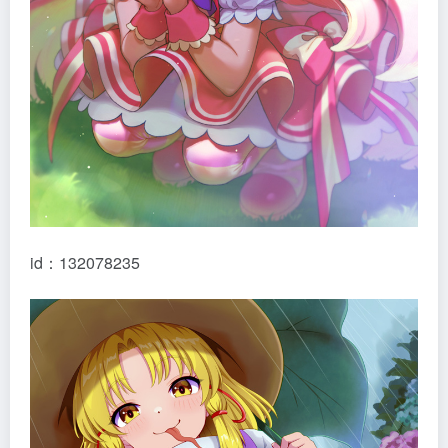
id：132078235