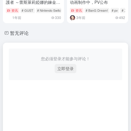
護者 ～蕾斯萊莉婭娜的鍊金工
动画制作中，PV公布
房～》公開最新主視覺、追加
资讯
# GUST
# Nintendo Switch
# pc
资讯
# BanG Dream!
# pv
# 二
登場角色與系統介紹
1年前
330
3年前
492
暂无评论
您必须登录才能参与评论！
立即登录