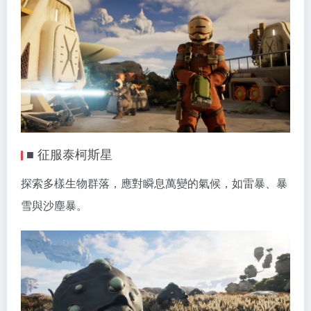
■ 征服泰柯斯星
探索多樣生物群落，應對瞬息萬變的氣候，如雷暴、暴
雪與沙塵暴。