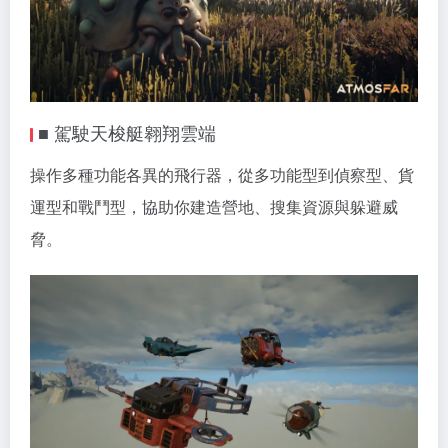
■ 駕駛天梭艇翱翔雲端
操作多種功能各異的飛行器，從多功能型到偵察型、貨
運型和戰鬥型，協助你建造營地、搜集資源與躲避威
脅。