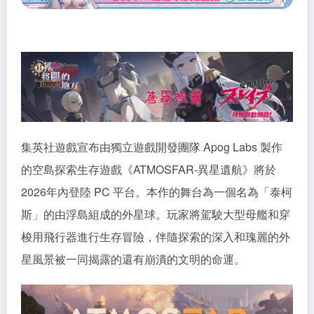
集英社遊戲宣布由獨立遊戲開發團隊 Apog Labs 製作
的空島探索生存遊戲《ATMOSFAR-異星遺航》將於
2026年內登陸 PC 平台。本作的舞台為一個名為「泰柯
斯」的由浮島組成的外星球。玩家將駕駛大型母艦和穿
梭用飛行器進行生存冒險，伴隨探索的深入和瑰麗的外
星風景被一同揭露的還有崩潰的文明的命運。