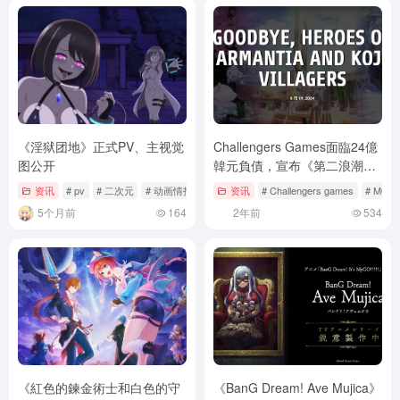
《淫狱团地》正式PV、主视觉
Challengers Games面臨24億
图公开
韓元負債，宣布《第二浪潮》
6月24日結束營運
资讯
# pv
# 二次元
# 动画情报
资讯
# Challengers games
# MOB
5个月前
164
2年前
534
《紅色的鍊金術士和白色的守
《BanG Dream! Ave Mujica》