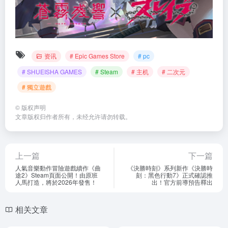
资讯
# Epic Games Store
# pc
# SHUEISHA GAMES
# Steam
# 主机
# 二次元
# 獨立遊戲
©
版权声明
文章版权归作者所有，未经允许请勿转载。
上一篇
下一篇
人氣音樂動作冒險遊戲續作《曲
《決勝時刻》系列新作《決勝時
途2》Steam頁面公開！由原班
刻：黑色行動7》正式確認推
人馬打造，將於2026年發售！
出！官方前導預告釋出
相关文章