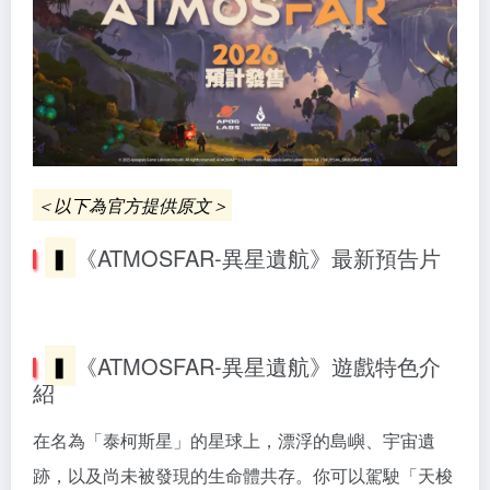
＜以下為官方提供原文＞
▍
《ATMOSFAR-異星遺航》最新預告片
▍
《ATMOSFAR-異星遺航》遊戲特色介
紹
在名為「泰柯斯星」的星球上，漂浮的島嶼、宇宙遺
跡，以及尚未被發現的生命體共存。你可以駕駛「天梭