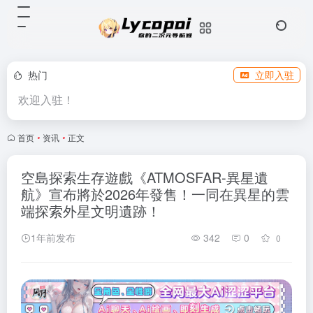
热门
立即入驻
欢迎入驻！
首页
•
资讯
•
正文
空島探索生存遊戲《ATMOSFAR-異星遺
航》宣布將於2026年發售！一同在異星的雲
端探索外星文明遺跡！
1年前发布
342
0
0