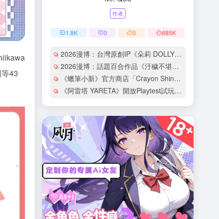
作者
1.8
K
0
0
685
K
2026漫博：台灣原創IP《朵莉 DOLLY》全球首場發布會登場！動畫電影《歡迎來到朵莉之家》預告正式曝光
kawa
2026漫博：話題百合作品《汙穢不堪的妳最惹人憐愛》中文版完結，作者まにお簽名會盛大登場！
等43
《蠟筆小新》官方商店「Crayon Shinchan Cinema Parade」首間台灣旗艦店7月30日西門地下市開幕！
《阿雷塔 YARETA》開放Playtest試玩，自由探索壯麗的古老大地