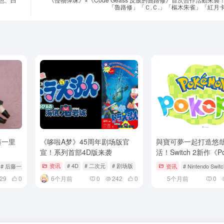
「魯路修」「Ｃ.Ｃ.」「樞木朱雀」「紅月
藤一里
《哆啦A梦》45周年剧场版官
與寶可夢一起打造悠
宣！系列首部4D版来袭
活！Switch 2新作《P
Pokopia》百貨試玩
# 后藤一里
资讯
# 4D
# 二次元
# 剧场版
资讯
# Nintendo Switc
跑
29
0
6个月前
0
242
0
5个月前
0