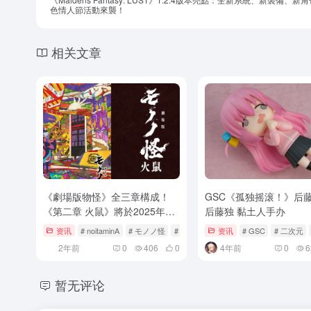
色情人節活動來襲！
相关文章
《劇場版物怪》全三章構成！
GSC《孤独摇滚！》后
《第二章 火鼠》將於2025年3
后藤独 黏土人手办
月14日上映！
资讯
# noitaminA
# モノノ怪
# 中村健治
资讯
# GSC
# 二次元
2年前
0
406
0
4年前
0
6
暂无评论