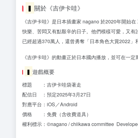
▍
關於《吉伊卡哇》
《吉伊卡哇》是日本插畫家 nagano 於2020年開始
快樂、苦悶又有點艱辛的日子。他們模樣可愛，又有許
已經超過370萬人，還曾勇奪「日本角色大賞2022」
《吉伊卡哇》的動畫正於日本國內播放，並可在一定期間內
▍
遊戲概要
標題 ：吉伊卡哇袋著走
配信日 ：預定2025年3月27日
對應平台：iOS／Android
價格 ：免費（含收費道具）
權利標示：©nagano / chiikawa committee Developed b