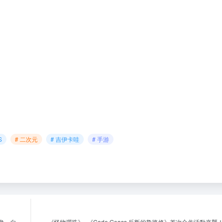
S
# 二次元
# 吉伊卡哇
# 手游
角色、白
《怪物彈珠》×《Code Geass 反叛的魯路修》首次合作活動來襲