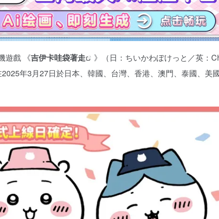
機遊戲 《
吉伊卡哇袋著走
》（日：ちいかわぽけっと／英：Chii
在2025年3月27日於日本、韓國、台灣、香港、澳門、泰國、美國