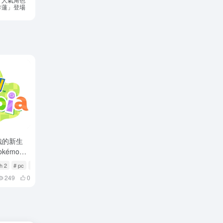
卡蓮」登場
哉的新生
okémon
活動明日開
h 2
# pc
# Pokémon Pokopia
249
0