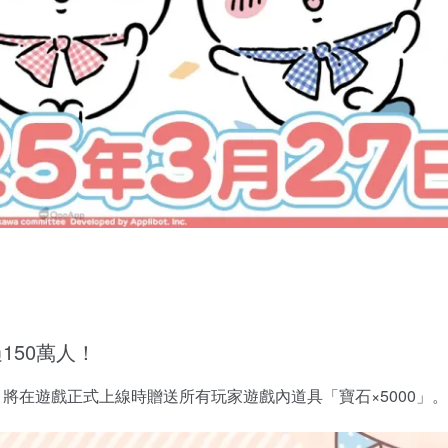
150萬人！
將在遊戲正式上線時贈送所有玩家遊戲內道具「寶石×5000」。