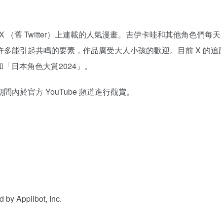
在 X （舊 Twitter）上連載的人氣漫畫。吉伊卡哇和其他角色們每
多能引起共鳴的要素，作品廣受大人小孩的歡迎。目前 X 的追
和「日本角色大賞2024」。
於官方 YouTube 頻道進行觀賞。
y Applibot, Inc.