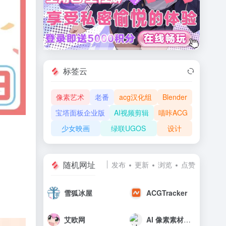
标签云
像素艺术
老番
acg汉化组
Blender
宝塔面板企业版
AI视频剪辑
喵咔ACG
少女映画
绿联UGOS
设计
随机网址
发布
更新
浏览
点赞
雪狐冰屋
ACGTracker
艾欧网
AI 像素素材生成器｜游戏图标、平铺纹理、序列帧