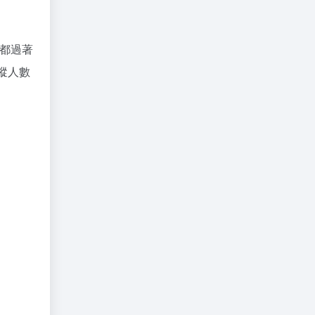
天都過著
蹤人數