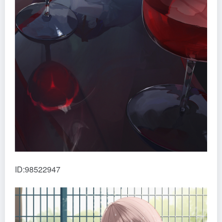
ID:98522947