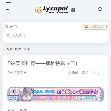
热门
立即入驻
欢迎入驻！
首页
•
图库
•
正文
P站美图推荐——裸足特辑（三）
4年前发布
599
0
0
不涩，真的。