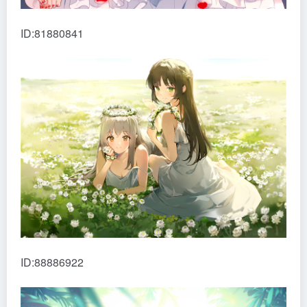
ID:81880841
ID:88886922