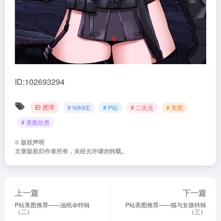
ID:102693294
图库
# NIKKE
# P站
# 二次元
# 美图
# 美图欣赏
©
版权声明
文章版权归作者所有，未经允许请勿转载。
上一篇
下一篇
P站美图推荐——油纸伞特辑
P站美图推荐——猫与女孩特辑
（二）
（三）