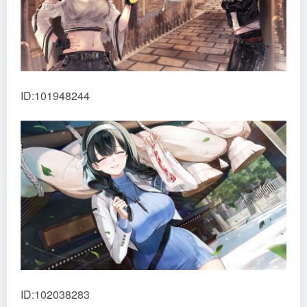
ID:101948244
ID:102038283