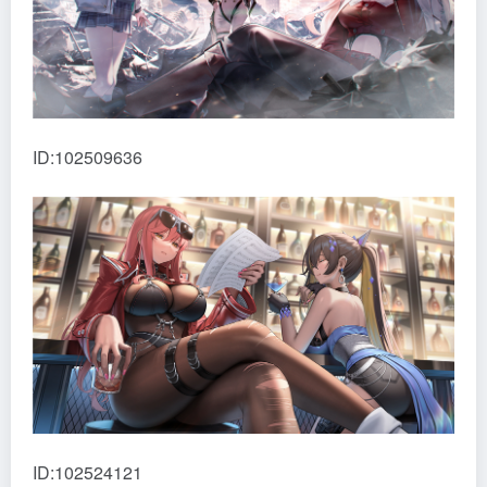
ID:102509636
ID:102524121