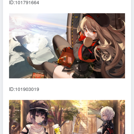
ID:101791664
ID:101903019