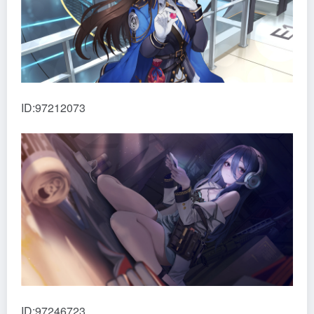
ID:97212073
ID:97246723