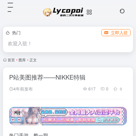
热门
立即入驻
欢迎入驻！
首页
•
图库
•
正文
P站美图推荐——NIKKE特辑
4年前发布
617
0
0
热门手游，整一期。