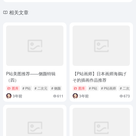
相关文章
P站美图推荐——侧颜特辑
【P站画师】日本画师海鵜げ
（四）
そ的插画作品推荐
图库
# P站
# 二次元
# 侧颜
图库
# P站
# P站画师
# 二次元
3年前
611
3年前
673