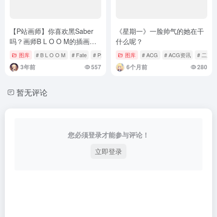
【P站画师】你喜欢黑Saber
《星期一》一脸帅气的她在干
吗？画师B L O O M的插画作
什么呢？
品推荐
图库
# B L O O M
# Fate
# P站
图库
# ACG
# ACG资讯
# 二次
3年前
557
6个月前
280
暂无评论
您必须登录才能参与评论！
立即登录