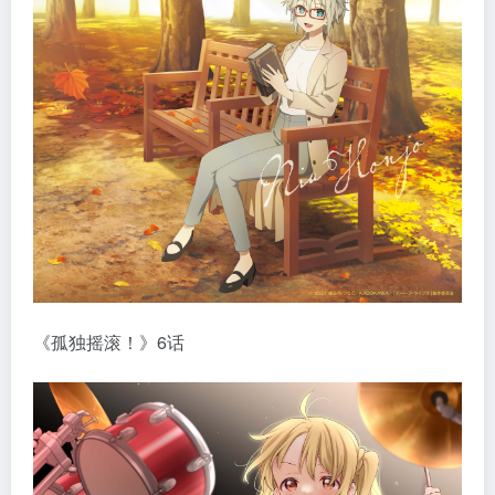
《孤独摇滚！》6话