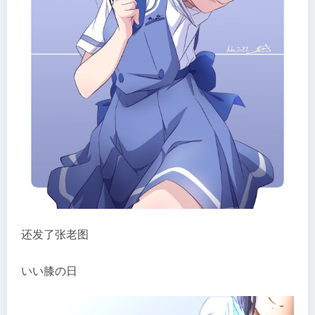
还发了张老图
いい膝の日