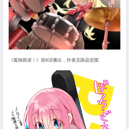
《孤独摇滚！》前6话播出，作者滨路晶贺图