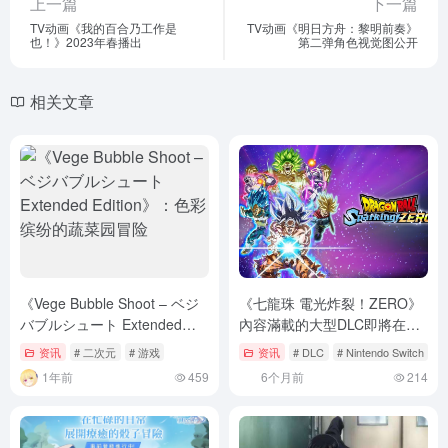
上一篇
下一篇
TV动画《我的百合乃工作是
TV动画《明日方舟：黎明前奏》
也！》2023年春播出
第二弹角色视觉图公开
相关文章
《Vege Bubble Shoot – ベジ
《七龍珠 電光炸裂！ZERO》
バブルシュート Extended
內容滿載的大型DLC即將在
Edition》：色彩缤纷的蔬菜园
2026年夏天發售！
资讯
# 二次元
# 游戏
资讯
# DLC
# Nintendo Switch
# 
冒险
1年前
459
6个月前
214