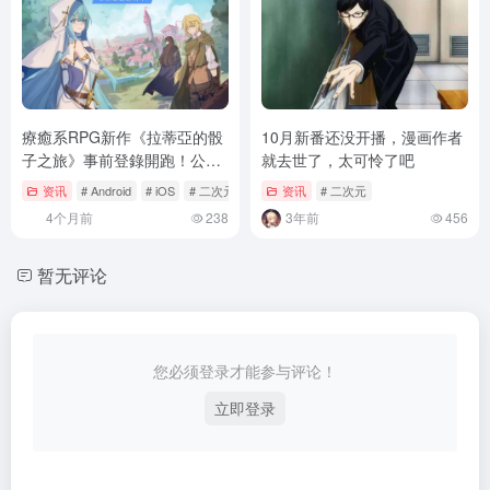
療癒系RPG新作《拉蒂亞的骰
10月新番还没开播，漫画作者
子之旅》事前登錄開跑！公開
就去世了，太可怜了吧
上線日期及主題PV
资讯
# Android
# iOS
# 二次元
资讯
# 二次元
4个月前
238
3年前
456
暂无评论
您必须登录才能参与评论！
立即登录