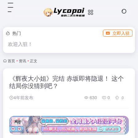
热门
立即入驻
欢迎入驻！
首页
•
资讯
•
正文
《辉夜大小姐》完结 赤坂即将隐退！ 这个
结局你没猜到吧？
4年前发布
630
0
0