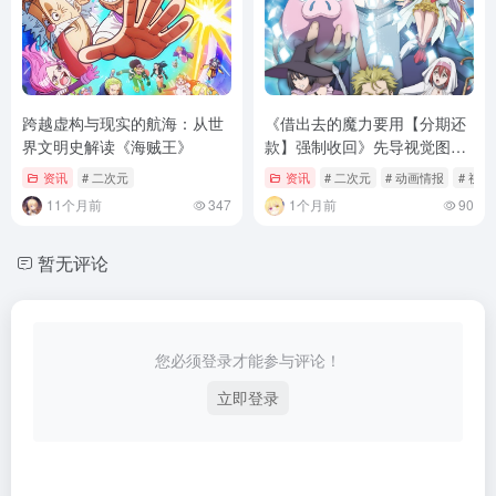
跨越虚构与现实的航海：从世
《借出去的魔力要用【分期还
界文明史解读《海贼王》
款】强制收回》先导视觉图公
开
资讯
# 二次元
资讯
# 二次元
# 动画情报
# 视觉
11个月前
347
1个月前
90
暂无评论
您必须登录才能参与评论！
立即登录