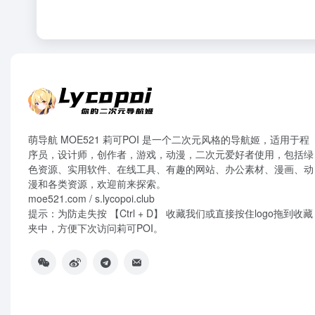
萌导航 MOE521 莉可POI 是一个二次元风格的导航姬，适用于程
序员，设计师，创作者，游戏，动漫，二次元爱好者使用，包括绿
色资源、实用软件、在线工具、有趣的网站、办公素材、漫画、动
漫和各类资源，欢迎前来探索。
moe521.com / s.lycopoi.club
提示：为防走失按 【Ctrl + D】 收藏我们或直接按住logo拖到收藏
夹中，方便下次访问莉可POI。