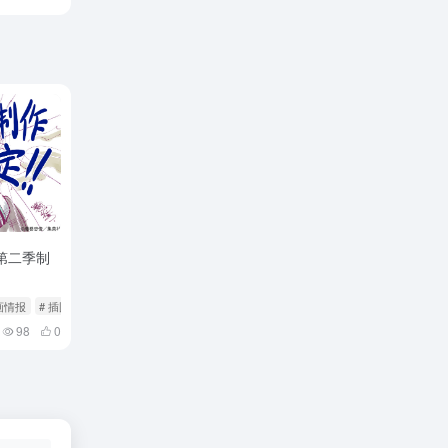
第二季制
画情报
# 插图
98
0