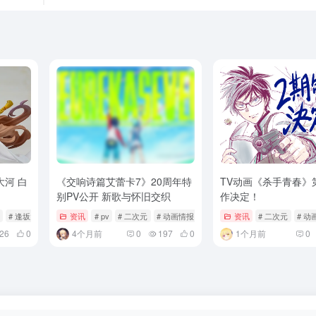
大河 白
《交响诗篇艾蕾卡7》20周年特
TV动画《杀手青春》
别PV公开 新歌与怀旧交织
作决定！
# 逢坂大河
资讯
# pv
# 二次元
# 动画情报
资讯
# 二次元
# 动
26
0
4个月前
0
197
0
1个月前
0