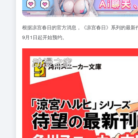
根据凉宫春日的官方消息，《凉宫春日》系列的最新作
9月1日起开始预约。