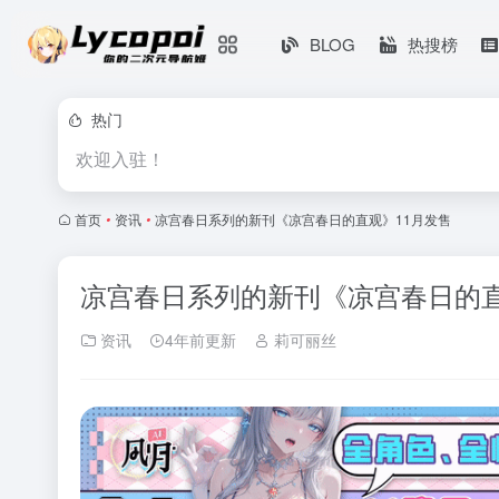
BLOG
热搜榜
热门
欢迎入驻！
首页
•
资讯
•
凉宫春日系列的新刊《凉宫春日的直观》11月发售
凉宫春日系列的新刊《凉宫春日的直
资讯
4年前更新
莉可丽丝