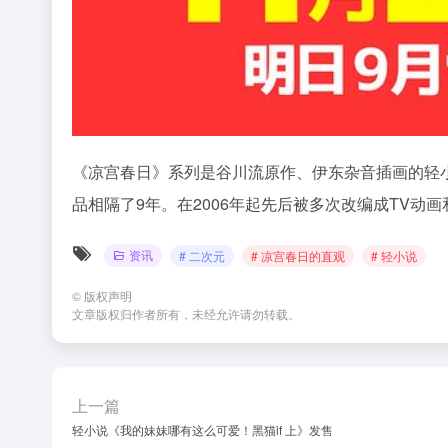
《凉宫春日》系列是谷川流原作、伊东杂音插画的轻小
品相隔了9年。在2006年起先后被多次改编成TV动
资讯
# 二次元
# 凉宫春日的直观
# 轻小说
©
版权声明
文章版权归作者所有，未经允许请勿转载。
上一篇
轻小说《我的妹妹哪有这么可爱！黑猫if 上》发售