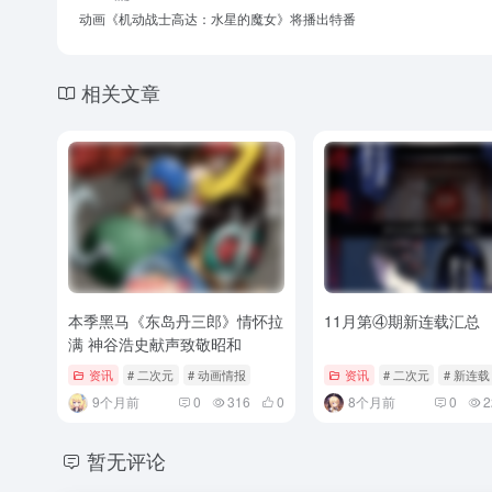
动画《机动战士高达：水星的魔女》将播出特番
相关文章
本季黑马《东岛丹三郎》情怀拉
11月第④期新连载汇总
满 神谷浩史献声致敬昭和
资讯
# 二次元
# 动画情报
资讯
# 二次元
# 新连载
9个月前
0
316
0
8个月前
0
2
暂无评论