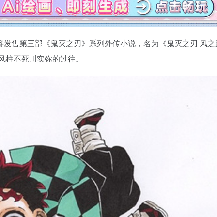
将发售第三部《鬼灭之刃》系列外传小说，名为《鬼灭之刃 风之
风柱不死川实弥的过往。