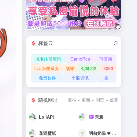
标签云
域名注册查询
GameRes
再漫画
IDC管理系统
战斧
劲舞团2
3090
免费软件
个股资讯
梗
随机网址
发布
更新
浏览
点赞
LoliAPI
天鳳
新
花猫壁纸
明前奶绿 ✽ LAPLACE