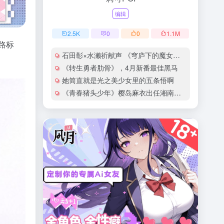
编辑
2.5
K
0
0
1.1
M
路标
石田彰×水濑祈献声 《穹庐下的魔女》新角色声优揭晓
《转生勇者肋骨》，4月新番最佳黑马
她简直就是光之美少女里的五条悟啊
《青春猪头少年》樱岛麻衣出任湘南宣传大使！