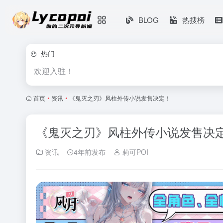
BLOG
热搜榜
热门
欢迎入驻！
首页
•
资讯
•
《鬼灭之刃》风柱外传小说发售决定！
《鬼灭之刃》风柱外传小说发售决
资讯
4年前发布
莉可POI