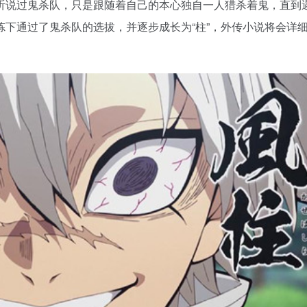
听说过鬼杀队，只是跟随着自己的本心独自一人猎杀着鬼，直到
炼下通过了鬼杀队的选拔，并逐步成长为
“柱”，外传小说将会详