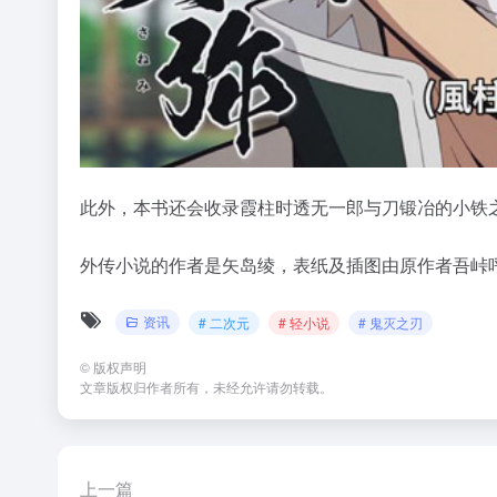
此外，本书还会收录霞柱时透无一郎与刀锻冶的小铁
外传小说的作者是矢岛绫，表纸及插图由原作者吾峠
资讯
# 二次元
# 轻小说
# 鬼灭之刃
©
版权声明
文章版权归作者所有，未经允许请勿转载。
上一篇