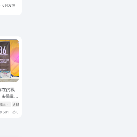
》6月发售
不存在的戰
ト＆插畫家
台回顧！
的戰區－
Feature
# 86―エイティシックス―
# Feature
是「地
501
0