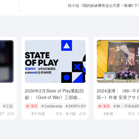
轻小说《我的妹妹哪有这么可爱！绫濑if 下
2026年2月State of Play重點回
2024漫博：《86─
顧：《God of War》三部曲重
區─》作者 安里アサ
製確定、《SILENT HILL:
しらび 聯合簽名會舞
# 汇总
资讯
# Castlevania
# DEATH STRANDING 2: ON THE BEACH
资讯
# 86 －不存在
# 
Townfall》《007 First Light》
透露之後的劇情依舊
27
0
6个月前
0
192
0
2年前
0
最新預告曝光
獄」！？