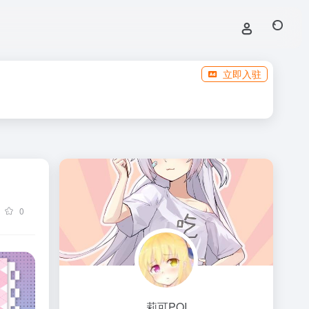
立即入驻
0
莉可POI