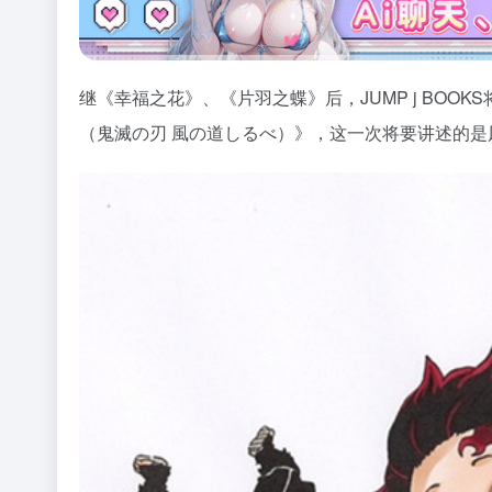
继《幸福之花》、《片羽之蝶》后，
JUMP j BOOKS
（鬼滅
の刃
風の道しるべ）》，这一次将要讲述的是