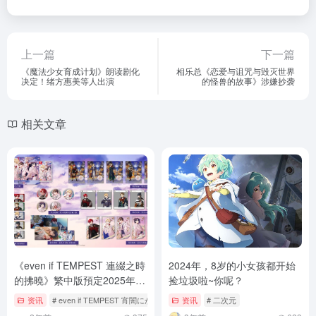
上一篇
下一篇
《魔法少女育成计划》朗读剧化
相乐总《恋爱与诅咒与毁灭世界
决定！绪方惠美等人出演
的怪兽的故事》涉嫌抄袭
相关文章
《even if TEMPEST 連綴之時
2024年，8岁的小女孩都开始
的拂曉》繁中版預定2025年1
捡垃圾啦~你呢？
月16日推出！同步公開特典資
资讯
# even if TEMPEST 宵闇にかく語りき魔女
资讯
# 二次元
# even if TEMPEST 連なる
訊