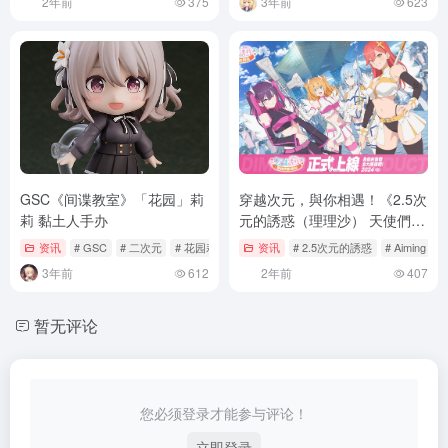
2年前
375
3年前
623
GSC《间谍教室》「花园」莉
穿越次元，與你相遇！《2.5次
莉 黏土人手办
元的誘惑（理理沙） 天使們的
舞台》9月3日正式上市
资讯
# GSC
# 二次元
# 花园莉莉
资讯
# 2.5次元的誘惑
# Aiming
#
3年前
612
2年前
407
暂无评论
您必须登录才能参与评论！
立即登录