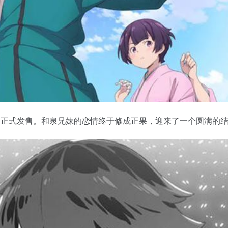
日正式发售。和泉兄妹的恋情终于修成正果，迎来了一个圆满的