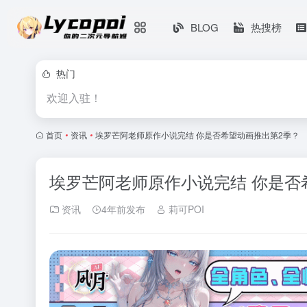
BLOG
热搜榜
热门
欢迎入驻！
首页
•
资讯
•
埃罗芒阿老师原作小说完结 你是否希望动画推出第2季？
埃罗芒阿老师原作小说完结 你是否
资讯
4年前发布
莉可POI