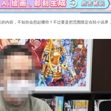
相关的内容，不知你会想起哪些？不过要是把范围限定在轻小说界