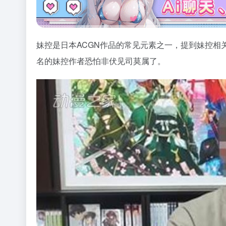
妹控是日本ACGN作品的常见元素之一，提到妹控
名的妹控作者恐怕非伏见司莫属了。