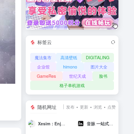
标签云
魔法集市
高清壁纸
DIGITALING
企业馆
himono
图片大全
GameRes
世纪天成
脸书
格子单机游戏
随机网址
发布
更新
浏览
点赞
Xesim：Enjoy eSIM & Always Online
音脉 一站式媒体转换平台