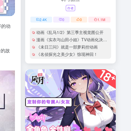
作者
2.4
K
0
0
1.1
M
容的动
动画《乱马1/2》第三季主视觉图公开
漫画《实衣与山田小姐》TV动画化决定！
《未日三问》就是一部萝莉控动画
活的故
《名侦探光之美少女》惊现神回！