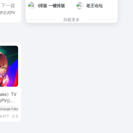
下一篇
i排版 一键排版
老王论坛
开正式PV
加载更多
Fake》TV
PV公
/strange Fake
# 二次元
477
0