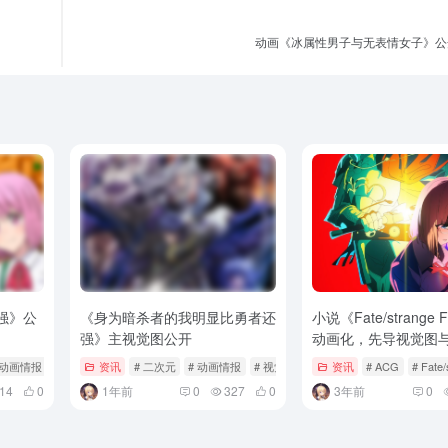
动画《冰属性男子与无表情女子》公
强》公
《身为暗杀者的我明显比勇者还
小说《Fate/strange 
强》主视觉图公开
动画化，先导视觉图与
开。
 动画情报
资讯
# 二次元
# 动画情报
# 视觉图
资讯
# ACG
# Fate
14
0
1年前
0
327
0
3年前
0