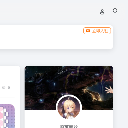
立即入驻
0
莉可丽丝