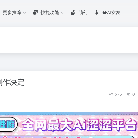
更多推荐
快捷功能
萌幻
❤️AI女友
季制作决定
575
0