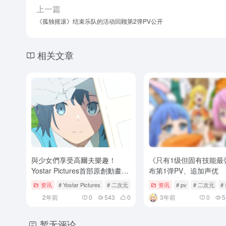
上一篇
《孤独摇滚》结束乐队的活动回顾第2弹PV公开
相关文章
與少女們享受高爾夫樂趣！
《只有1级但固有技能最
Yostar Pictures首部原創動畫
布第1弹PV、追加声优
《空色Utility》確定電視動畫
资讯
# Yostar Pictures
# 二次元
# 动漫
资讯
# pv
# 二次元
#
化！
2年前
0
543
0
3年前
0
5
暂无评论