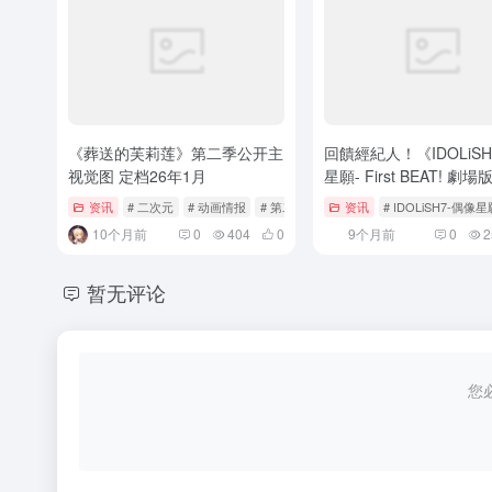
《葬送的芙莉莲》第二季公开主
回饋經紀人！《IDOLiSH
视觉图 定档26年1月
星願- First BEAT! 劇
篇》主題Café將於11月
资讯
# 二次元
# 动画情报
# 第二季
资讯
# IDOLiSH7-偶像星
北、高雄同步開幕
10个月前
0
404
0
9个月前
0
2
暂无评论
您