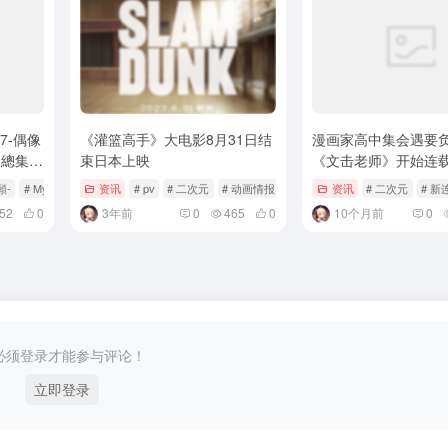
7-偶像
《灌篮高手》大电影8月31日结
漫画家高中集会遇要
場版總集
束日本上映
《文击老师》开始连
7日起台
願-
# MyAnime Café
资讯
# 主題餐廳
# pv
# 二次元
# 动画情报
资讯
# 二次元
# 新
52
0
3年前
0
465
0
10个月前
0
必须登录才能参与评论！
立即登录