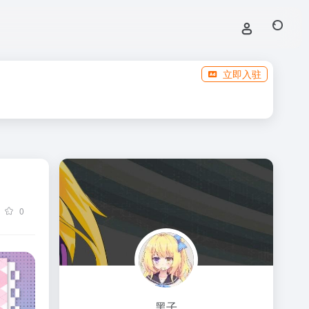
立即入驻
0
黑子