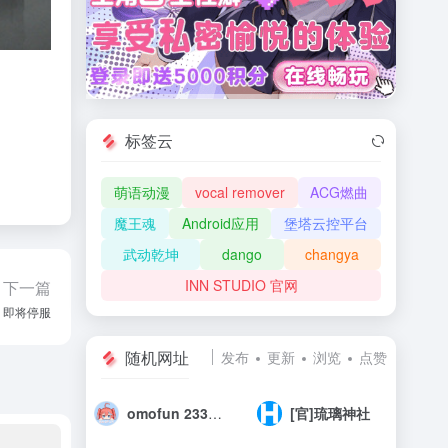
标签云
萌语动漫
vocal remover
ACG燃曲
魔王魂
Android应用
堡塔云控平台
武动乾坤
dango
changya
INN STUDIO 官网
下一篇
曲》即将停服
随机网址
发布
更新
浏览
点赞
omofun 233动漫
[官]琉璃神社