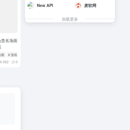
New API
麦软网
加载更多
负责名场面
载
连载
# 漫画
392
0