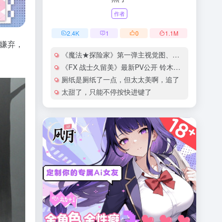
作者
2.4
K
1
0
1.1
M
猫嫌弃，
《魔法★探险家》第一弹主视觉图、正式PV公开
《FX 战士久留美》最新PV公开 铃木爱奈献唱片尾曲
厕纸是厕纸了一点，但太太美啊，追了
太甜了，只能不停按快进键了