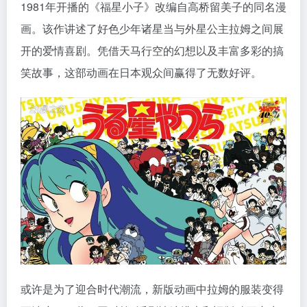
1981年开播的《福星小子》改编自高桥留美子的同名漫
画。该作讲述了好色少年诸星当与外星公主拉姆之间展
开的爱情喜剧。凭借天马行空的幻想以及丰富多彩的搞
笑故事，这部动画在日本观众间赢得了无数好评。
或许是为了迎合时代潮流，新版动画中拉姆的服装变得