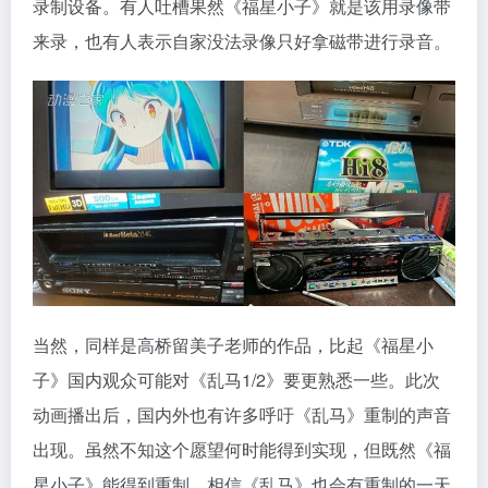
录制设备。有人吐槽果然《福星小子》就是该用录像带
来录，也有人表示自家没法录像只好拿磁带进行录音。
当然，同样是高桥留美子老师的作品，比起《福星小
子》国内观众可能对《乱马1/2》要更熟悉一些。此次
动画播出后，国内外也有许多呼吁《乱马》重制的声音
出现。虽然不知这个愿望何时能得到实现，但既然《福
星小子》能得到重制，相信《乱马》也会有重制的一天