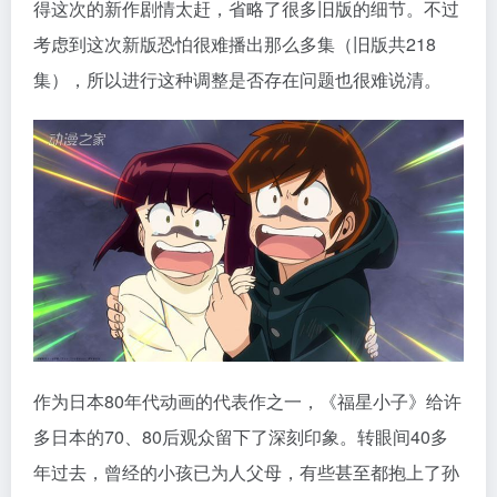
得这次的新作剧情太赶，省略了很多旧版的细节。不过
考虑到这次新版恐怕很难播出那么多集（旧版共218
集），所以进行这种调整是否存在问题也很难说清。
作为日本80年代动画的代表作之一，《福星小子》给许
多日本的70、80后观众留下了深刻印象。转眼间40多
年过去，曾经的小孩已为人父母，有些甚至都抱上了孙