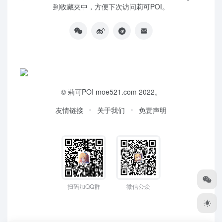
到收藏夹中，方便下次访问莉可POI。
©
莉可POI
moe521.com 2022。
友情链接
关于我们
免责声明
扫码加QQ群
微信公众