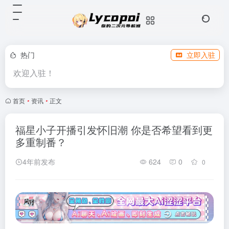
热门
立即入驻
欢迎入驻！
首页
•
资讯
•
正文
福星小子开播引发怀旧潮 你是否希望看到更
多重制番？
4年前发布
624
0
0