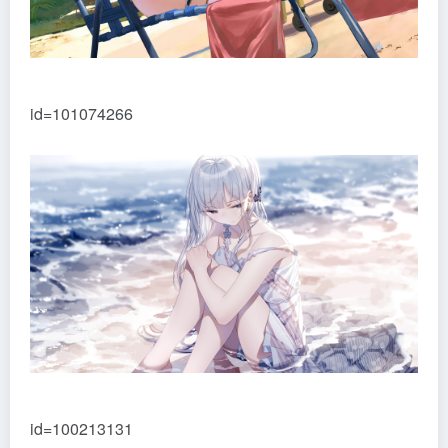
id=101074266
id=100213131