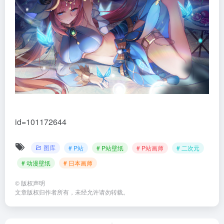
id=101172644
图库
# P站
# P站壁纸
# P站画师
# 二次元
# 动漫壁纸
# 日本画师
©
版权声明
文章版权归作者所有，未经允许请勿转载。