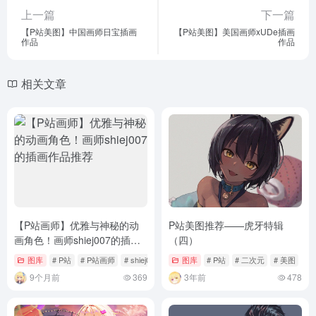
上一篇
下一篇
【P站美图】中国画师日宝插画
【P站美图】美国画师xUDe插画
作品
作品
相关文章
【P站画师】优雅与神秘的动
P站美图推荐——虎牙特辑
画角色！画师shiej007的插画
（四）
作品推荐
图库
# P站
# P站画师
# shiej007
图库
# P站
# 二次元
# 美图
9个月前
369
3年前
478