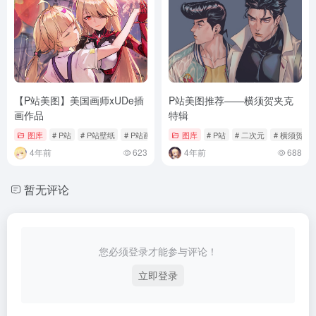
【P站美图】美国画师xUDe插
P站美图推荐——横须贺夹克
画作品
特辑
图库
# P站
# P站壁纸
# P站画师
图库
# P站
# 二次元
# 横须贺夹
4年前
623
4年前
688
暂无评论
您必须登录才能参与评论！
立即登录