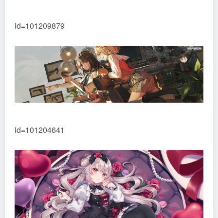
id=101209879
id=101204641