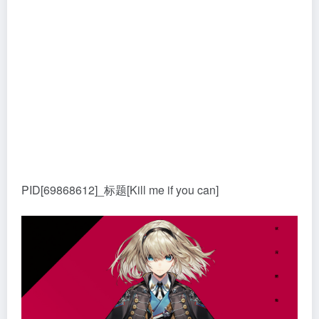
PID[69868612]_标题[Kill me if you can]