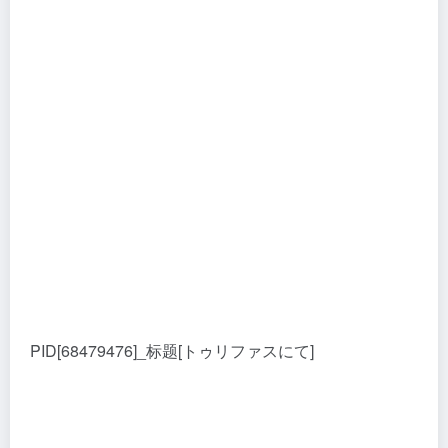
PID[68479476]_标题[トゥリファスにて]