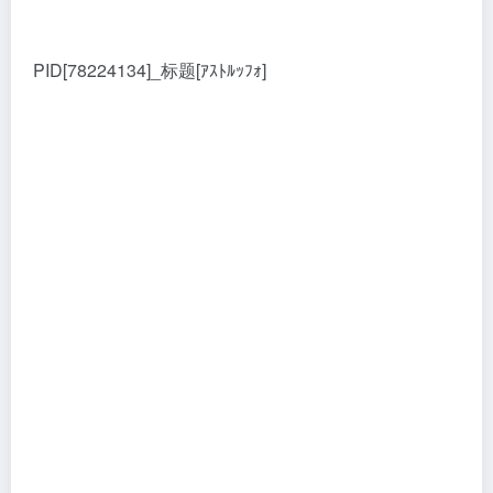
PID[78224134]_标题[ｱｽﾄﾙｯﾌｫ]