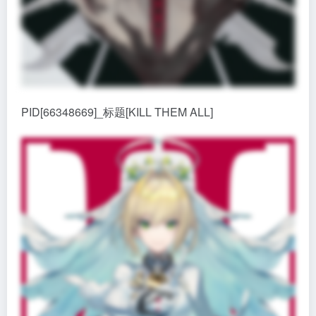
PID[66348669]_标题[KILL THEM ALL]