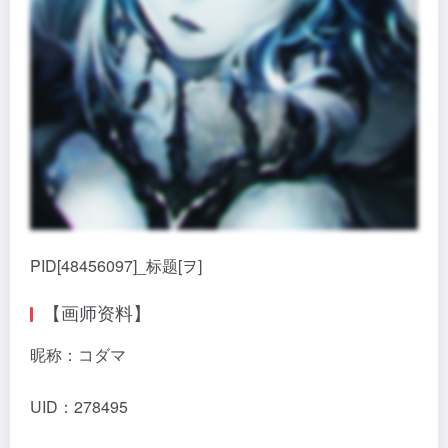
PID[48456097]_标题[ヲ]
【画师资料】
昵称：コダマ
UID：278495