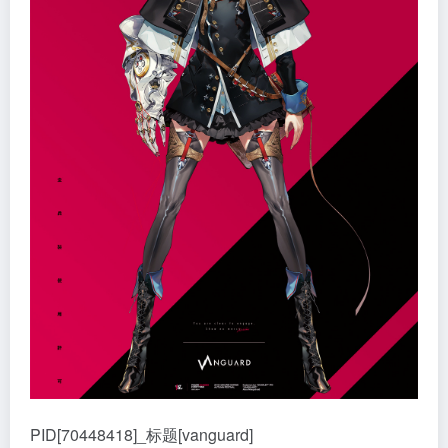
PID[70448418]_标题[vanguard]