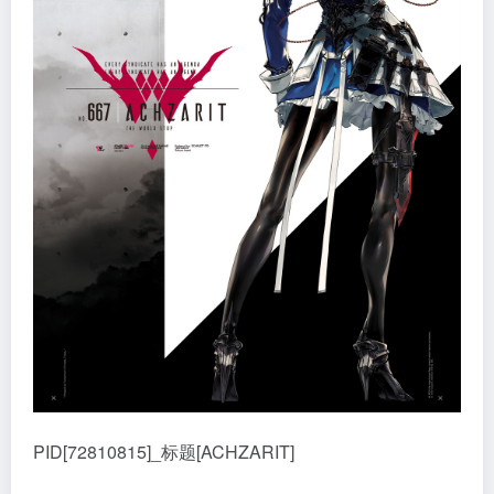
PID[72810815]_标题[ACHZARIT]