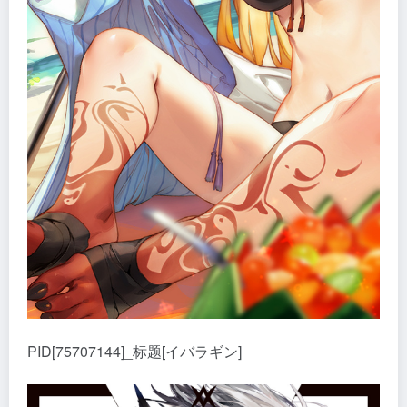
PID[75707144]_标题[イバラギン]