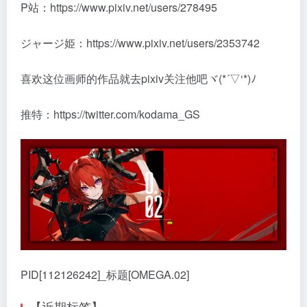
P站：https://www.pixiv.net/users/278495
ジャージ姫：https://www.pixiv.net/users/2353742
喜欢这位画师的作品就去pixiv关注他吧ヾ(*´▽‘*)ﾉ
推特：https://twitter.com/kodama_GS
PID[112126242]_标题[OMEGA.02]
【近期标签】