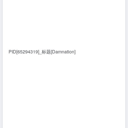
PID[65294319]_标题[Damnation]