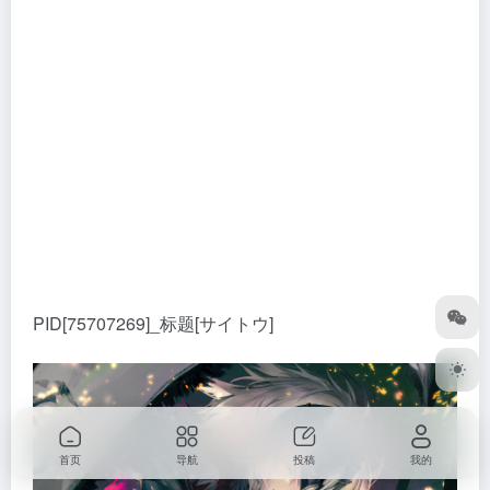
PID[75707269]_标题[サイトウ]
首页
导航
投稿
我的