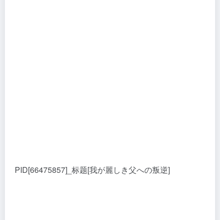
PID[66475857]_标题[我が麗しき父への叛逆]