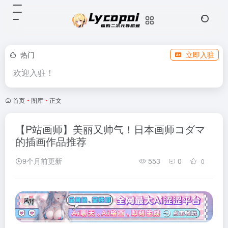
热门
立即入驻
欢迎入驻！
首页
•
图库
•
正文
【P站画师】美丽又帅气！日本画师コダマ
的插画作品推荐
9个月前更新
553
0
0