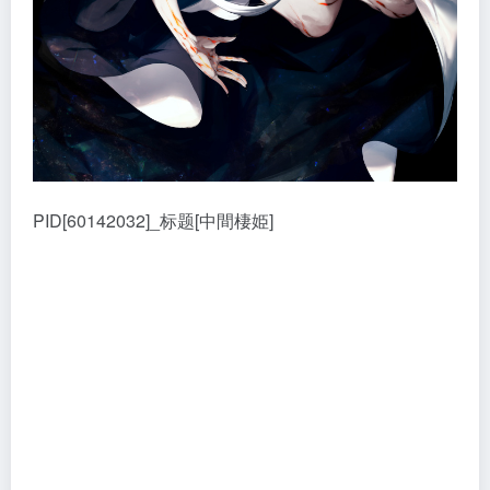
PID[60142032]_标题[中間棲姫]