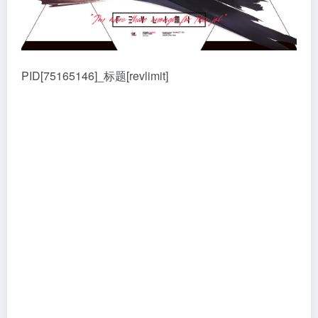
PID[75165146]_标题[revlimit]