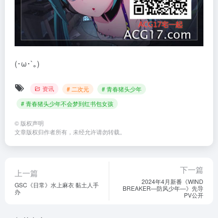
(･ω･`｡)
资讯
# 二次元
# 青春猪头少年
# 青春猪头少年不会梦到红书包女孩
©
版权声明
文章版权归作者所有，未经允许请勿转载。
下一篇
上一篇
2024年4月新番《WIND
GSC《日常》水上麻衣 黏土人手
BREAKER—防风少年—》先导
办
PV公开