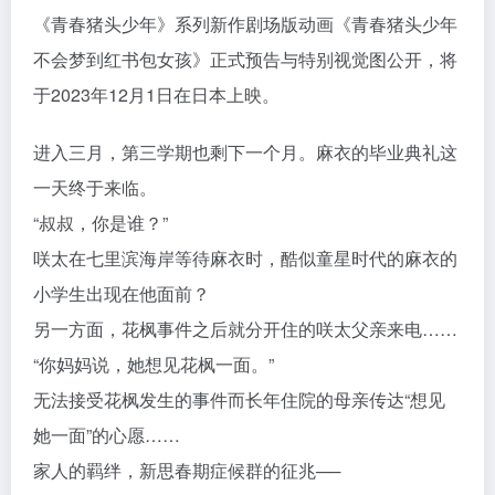
《青春猪头少年》系列新作剧场版动画《青春猪头少年
不会梦到红书包女孩》正式预告与特别视觉图公开，将
于2023年12月1日在日本上映。
进入三月，第三学期也剩下一个月。麻衣的毕业典礼这
一天终于来临。
“叔叔，你是谁？”
咲太在七里滨海岸等待麻衣时，酷似童星时代的麻衣的
小学生出现在他面前？
另一方面，花枫事件之后就分开住的咲太父亲来电……
“你妈妈说，她想见花枫一面。”
无法接受花枫发生的事件而长年住院的母亲传达“想见
她一面”的心愿……
家人的羁绊，新思春期症候群的征兆──