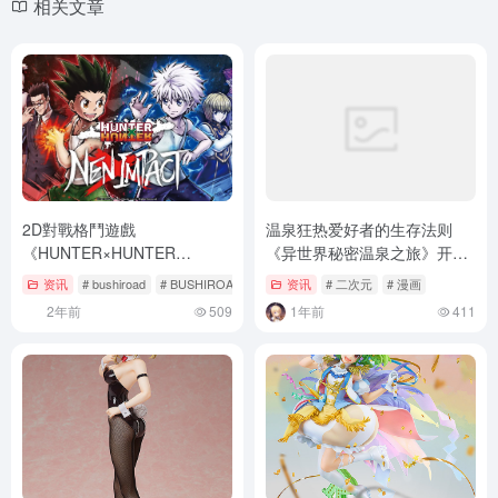
相关文章
2D對戰格鬥遊戲
温泉狂热爱好者的生存法则
《HUNTER×HUNTER
《异世界秘密温泉之旅》开始
NEN×IMPACT》釋出第一彈
连载
资讯
# bushiroad
# BUSHIROAD GAMES
资讯
# HUNTER×HUNTER
# 二次元
# 漫画
PV＆主視覺海報！遊戲畫面首
2年前
509
1年前
411
度公開！