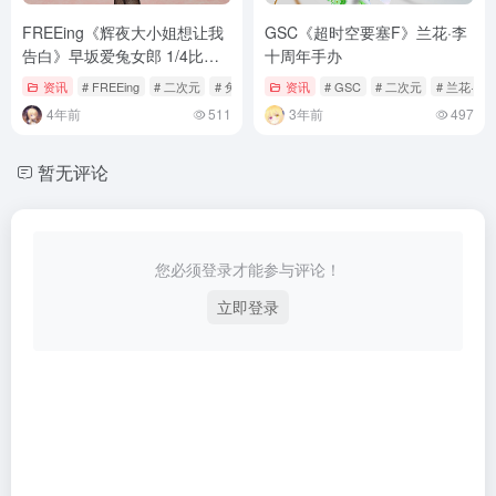
FREEing《辉夜大小姐想让我
GSC《超时空要塞F》兰花·李
告白》早坂爱兔女郎 1/4比例
十周年手办
手办
资讯
# FREEing
# 二次元
# 兔女郎
资讯
# GSC
# 二次元
# 兰花·李
4年前
511
3年前
497
暂无评论
您必须登录才能参与评论！
立即登录