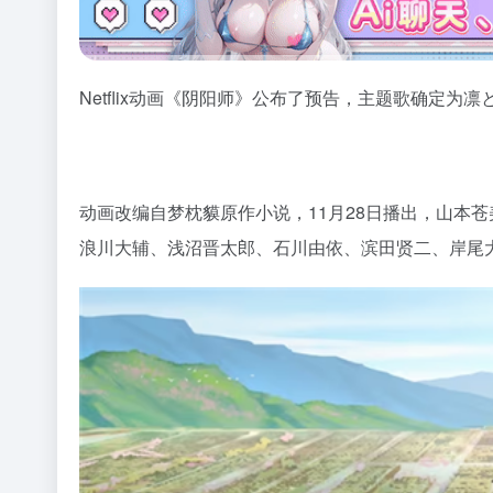
Netflix动画《阴阳师》公布了预告，主题歌确定为
动画改编自梦枕貘原作小说，11月28日播出，山本苍美
浪川大辅、浅沼晋太郎、石川由依、滨田贤二、岸尾