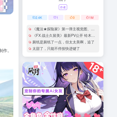
作者
2.4
K
1
0
1
M
《魔法★探险家》第一弹主视觉图、正式PV公开
《FX 战士久留美》最新PV公开 铃木爱奈献唱片尾曲
厕纸是厕纸了一点，但太太美啊，追了
太甜了，只能不停按快进键了
画制作。