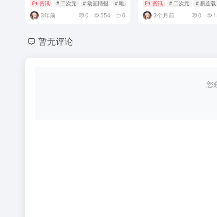
资讯
# 二次元
# 动画情报
# 唯愿来世不相识
资讯
# 二次元
# 新连载
3年前
0
554
0
3个月前
0
1
暂无评论
您