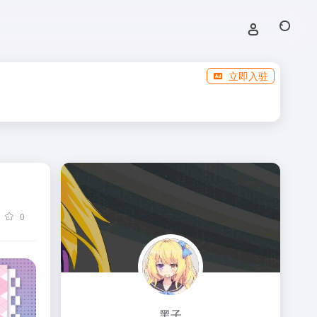
立即入驻
0
黑子