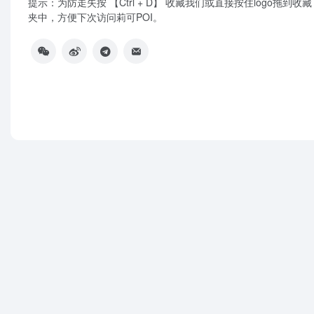
提示：为防走失按 【Ctrl + D】 收藏我们或直接按住logo拖到收藏
夹中，方便下次访问莉可POI。