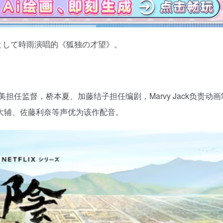
凛として時雨演唱的《狐独の才望》。
担任监督，桥本夏、加藤结子担任编剧，Marvy Jack负责动
大辅、佐藤利奈等声优为该作配音。