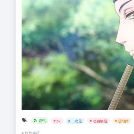
资讯
# pv
# 二次元
# 动画情报
# 阴阳师
©
版权声明