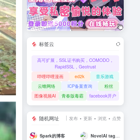
标签云
高可扩展，SSL证书购买，COMODO，
RapidSSL，Geotrust
哔哩哔哩漫画
ed2k
音乐游戏
云蟾网络
ICP备案查询
粉丝
图像视频AI
青春版毒霸
facebook开户
随机网址
发布
更新
浏览
点赞
Spark的博客
NovelAI tag在线生成器