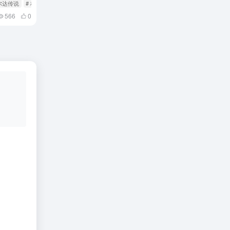
塞尔达传说
# 林克
566
0