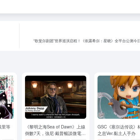
“歌斐尔剧团”世界巡演启程！《依露希尔：星晓》全平台公测今
续里等
《黎明之海Sea of Dawn》上線
GSC《塞尔达传说》
倒數7天，強尼·戴普暢談微電影
之息Ver.黏土人手办
拍攝理念