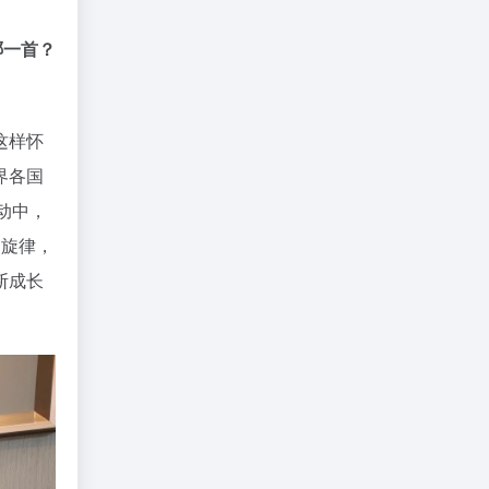
哪一首？
这样怀
界各国
活动中，
的旋律，
断成长