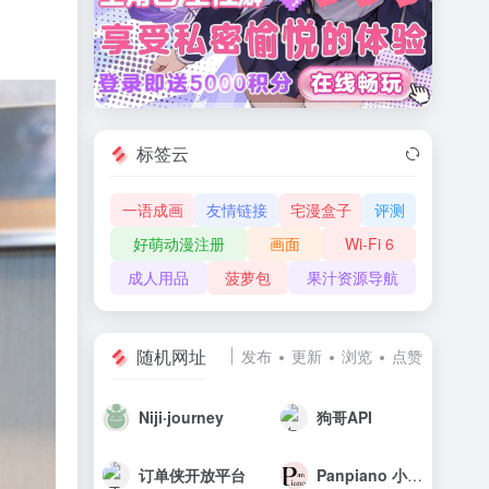
标签云
一语成画
友情链接
宅漫盒子
评测
好萌动漫注册
画面
Wi-Fi 6
成人用品
菠萝包
果汁资源导航
随机网址
发布
更新
浏览
点赞
Niji·journey
狗哥API
订单侠开放平台
Panpiano 小P的音樂工房