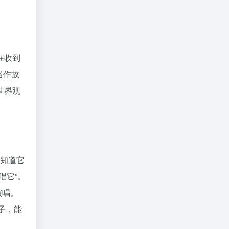
在收到
当作故
世界观
不知道它
唱它”。
演唱。
子，能