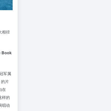
大相径
Book
冠军属
》的片
由在
这样的
演唱动