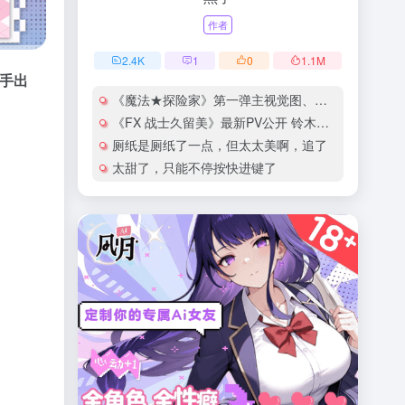
作者
2.4
K
1
0
1.1
M
歌手出
《魔法★探险家》第一弹主视觉图、正式PV公开
《FX 战士久留美》最新PV公开 铃木爱奈献唱片尾曲
厕纸是厕纸了一点，但太太美啊，追了
太甜了，只能不停按快进键了