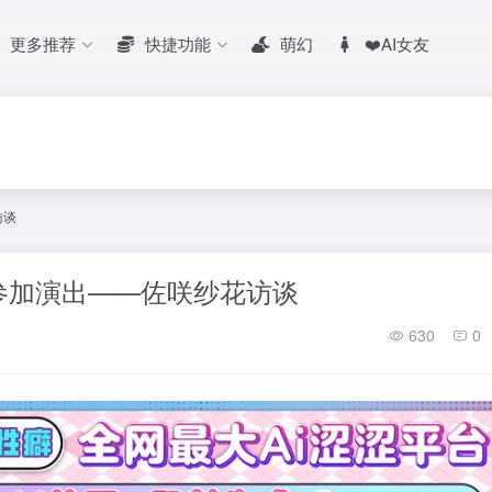
更多推荐
快捷功能
萌幻
❤️AI女友
访谈
参加演出——佐咲纱花访谈
630
0