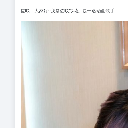
佐咲：大家好~我是佐咲纱花。是一名动画歌手。