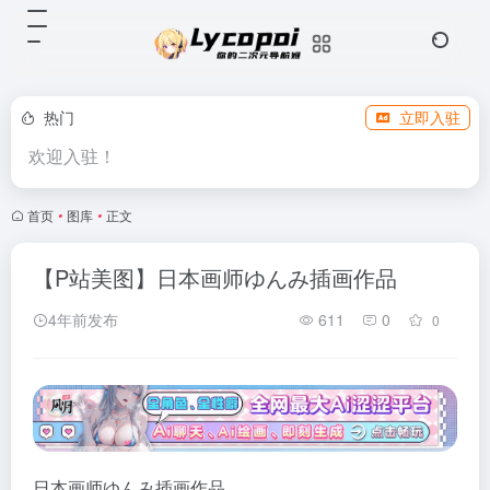
热门
立即入驻
欢迎入驻！
首页
•
图库
•
正文
【P站美图】日本画师ゆんみ插画作品
4年前发布
611
0
0
日本画师ゆんみ插画作品