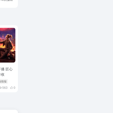
播 匠心
丰收
ARTS IV
画情报
563
0