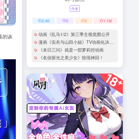
作者
2.4
K
0
0
1.1
M
动画《乱马1/2》第三季主视觉图公开
暮的诙
漫画《实衣与山田小姐》TV动画化决定！
《未日三问》就是一部萝莉控动画
《名侦探光之美少女》惊现神回！