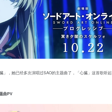
臓」，她已经多次演唱过SAO的主题曲了，「心臓」这首歌听
题曲PV