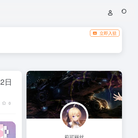
立即入驻
2日
0
莉可丽丝