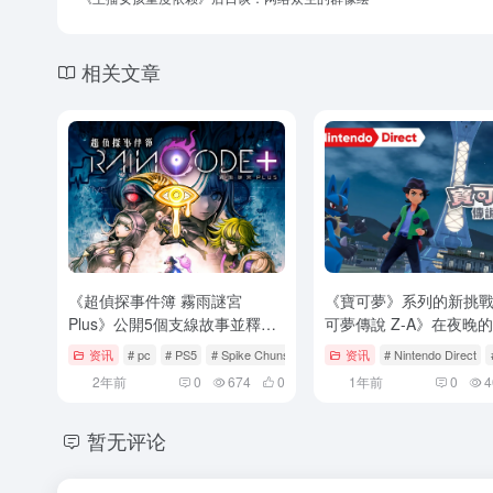
相关文章
《超偵探事件簿 霧雨謎宮
《寶可夢》系列的新挑
Plus》公開5個支線故事並釋出
可夢傳說 Z-A》在夜晚
最新遊戲情報
市，訓練家們之間的激
资讯
# pc
# PS5
# Spike Chunsoft
资讯
# Nintendo Direct
「ZA 登峰戰」如火如荼
2年前
0
674
0
1年前
0
4
開！
暂无评论