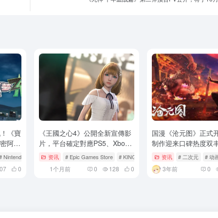
戰！《寶
《王國之心4》公開全新宣傳影
国漫《沧元图》正式开
的密阿雷
片，平台確定對應PS5、Xbox
制作迎来口碑热度双
烈戰鬥
Series X|S、Nintendo Switch2
# Nintendo Switch
# pc
资讯
# Epic Games Store
# KINGDOM HEARTS
资讯
# KINGDOM HE
# 二次元
# 动
地展
與PC！
07
0
1个月前
0
128
0
3年前
0