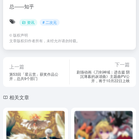
总——知乎
资讯
# 二次元
©
版权声明
文章版权归作者所有，未经允许请勿转载。
下一篇
上一篇
剧场动画《刀剑神域：进击篇 阴
第53回「星云赏」获奖作品公
沉薄暮的诙谐曲》主题曲PV公
开，总共9个部门
开，将于10月22日上映
相关文章