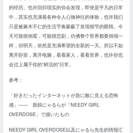
的经历。也许回归现实的你会发现，即使是平凡的日常
中，其实也充满着各种令人心驰神往的体验，也许我们
只是被麻木不仁的生活节奏蒙蔽了发现细节的眼睛。今
天可能很倒霉，可能很悲剧，仿佛整个世界都要倒塌一
样，但明天，依然是充满希望的全新的一天。所以不如
离开卧室，离开电脑，看看家人，看看世界，也许你也
会过上属于你的“鲜活的”日常。
参考：
「好きだったインターネットが急に​敵​に​見​える恐怖
感」―― 新鋭にゃるらが「NEEDY GIRL
OVERDOSE」で描いたもの
NEEDY GIRL OVERDOSE以及にゃるら先生的情报汇