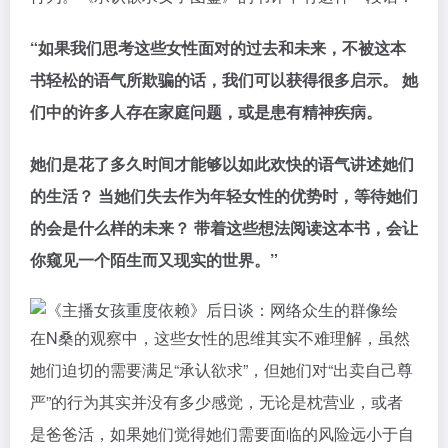
“如果我们思考这些女性面对的过去和未来，不被这本
书轻松的语气所欺骗的话，我们可以获得很多启示。 她
们中的许多人存在家庭问题，或是患有精神疾病。
她们是花了多久时间才能够以如此欢快的语气讲述她们
的生活？ 当她们失去作为年轻女性的优势时，等待她们
的会是什么样的未来？ 带着这些想法阅读这本书，会让
你窥见一个陌生而又现实的世界。”
​在N桑的观察中，这些女性的思维其实不难理解，虽然
她们迫切​的​需要满足“承认欲求”，但她们对“出卖自己尊
严”的行为其实并没有多少感觉，无论是枕营业，或者
是爸爸活，如果她们觉得她们需要面临的风险远小于自