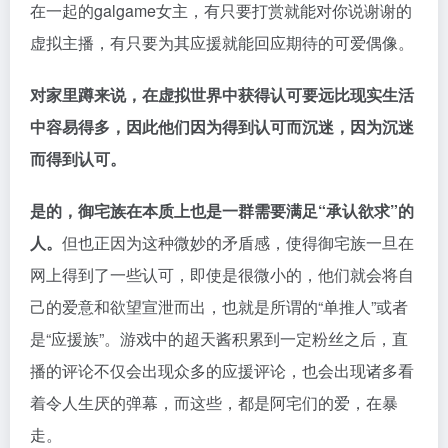
在一起的galgame女主，有只要打赏就能对你说谢谢的
虚拟主播，有只要为其应援就能回应期待的可爱偶像。
对家里蹲来说，在虚拟世界中获得认可要远比现实生活
中容易​得​多，因此他们因为得到认可而沉迷，因为沉迷
而得到认可。
是的，御宅族在本质上也是一群需要满足“承认欲求”的
人。
但也正因为这种微妙的矛盾感，使得御宅族一旦在
网上得到了一些认可，即使是很微小的，他们就会将自
己的爱意和欲望宣泄而出，也就是所谓的“单推人”或者
是“应援族”。游戏中的​超天​酱积累到一定粉丝之后，直
播的评论不仅会出现众多的应援评论，也会出现诸多看
着令人生厌的弹幕，而这些，都是阿宅们的爱，在暴
走。