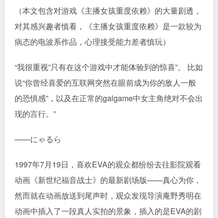
（本文包含对游戏《主播女孩重度依赖》的大量剧透，
对其感兴趣者慎看，《主播女孩重度依赖》是一款较为
病态的电波系作品，心理接受能力差者慎玩）
“我很重视”只有在这个游戏中才能体验到的惊喜”。 比如
说“你曾经喜爱的互联网突然在眼前成为你的敌人一般
的恐惧感”，以及在正常的galgame中女主角绝对不会出
现的言行。”
——にゃるら
1997年7月19日，喜欢EVA的观众都纷纷去往影院观看
动画《新世纪福音战士》的最新剧场版——真心为你，
然而就在动画放送到尾声时，观众发现导演庵野秀明在
动画中插入了一段真人实拍的景象，插入的是EVA的剧