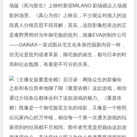
场版《死与新生》上映时新宿MILANO 剧场观众入场观
影的场景。《真心为你》上映后，不少观众对插入的这
段真人分镜百思不得其解，其实，这段影像想表达的正
是庵野秀明对当年御宅族的批判，就像EVA的制作​公​司
——GAINAX一直试图从宅文化本身挖掘新内容一样，
但无论是批判或者革新，御宅族的诞生，都与日本的时
局和社会氛围，有着密不可分的关系。
​之前和各位简单​地​聊了聊《重度依赖》这款游戏，相信
通过介绍各位都体会到了这款游戏的魅力。《重度依
赖》既像是一个御宅族亚文化的缩影，又像是一个映照
出玩家内心的万华镜，相信每一个第一次通关游戏的玩
家得到的结局都不尽相同。那作者究竟是想​藉​由这款游
戏体现什么，表达些什么呢？为什么作者要将游戏的标