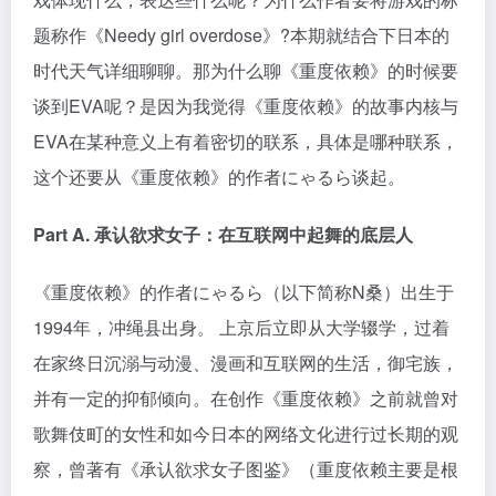
题称作《Needy girl overdose》?本期就结合下日本的
时代天气详细聊聊。那为什么聊《重度依赖》的时候要
谈到EVA呢？是因为我觉得《重度依赖》的故事内核与
EVA在某种意义上有着密切的联系，具体是哪种联系，
这个还要从《重度依赖》的作者にゃるら谈起。
Part A. 承认欲求女子：在互联网中起舞的底层人
《重度依赖》的作者にゃるら（以下简称N桑）出生于
1994年，冲绳县出身。 上京后立即从大学辍学，过着
在家终日沉溺​与​动漫、漫画和互联网的生活，御宅族，
并有一定的抑郁倾向。在创作《重度依赖》之前就曾对
歌舞伎町的女性和如今日本的网络文化进行过长期的观
察，曾著有《​承认​欲求女子图鉴》（重度依赖主要是根