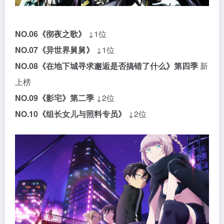
NO.06
《彻夜之歌》
↓1位
NO.07
《异世界舅舅》
↓1位
NO.08
《在地下城寻求邂逅是否搞错了什么》第四季
新
上榜
NO.09
《影宅》第二季
↓2位
NO.10
《组长女儿与照料专员》
↓2位