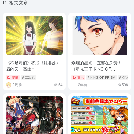
相关文章
《不是哥们》将成《妹非妹》
燦爛的星光一直都在身旁！
后的又一高峰？
《星光王子 KING OF
PRISM》系列再啟動 2024年
资讯
# 二次元
资讯
# KING OF PRISM
# KING O
夏季上映新作劇場版！
2周前
54
2年前
508