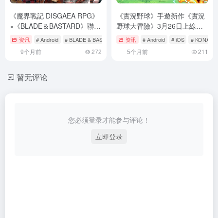
《魔界戰記 DISGAEA RPG》
《實況野球》手遊新作《實況
×《BLADE＆BASTARD》聯動
野球大冒險》3月26日上線！
合作第一彈開跑！最多1500顆
事前登錄突破30萬送SR票券
资讯
# Android
# BLADE & BASTARD
# DRECOM
资讯
# Android
# iOS
# KONAMI
魔晶石豪華獎勵登場
9个月前
272
5个月前
211
暂无评论
您必须登录才能参与评论！
立即登录