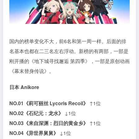
国内的榜单变化不大，前6名和第一周一样。后面的排
名基本也都在二三名左右浮动。新榜的有两部，一部是
刚开播的《地下城寻找邂逅 第四季》，一部是原创动画
《幕末替身传说》。
日本 Anikore
NO.01
《莉可丽丝 Lycoris Recoil》
↑1位
NO.02
《石纪元：龙水》
↓1位
NO.03
《来自深渊：烈日的黄金乡》
↑1位
NO.04
《异世界舅舅》
↓1位