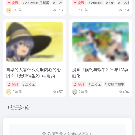
始！將同時復刻《萊莎的鍊金
资讯
# 2023年10月新番
# 二次元
# 大小姐和看门犬
资讯
# Android
# iOS
# 二次元
工房》合作！
3年前
516
1年前
319
自卑的人靠什么克服内心的恐
漫画《候鸟与蜗牛》宣布TV动
惧？《无职转生2》中用的圣
画化
物是它
资讯
# 二次元
资讯
# 二次元
# 候鸟与蜗牛
3年前
457
2年前
494
暂无评论
您必须登录才能参与评论！