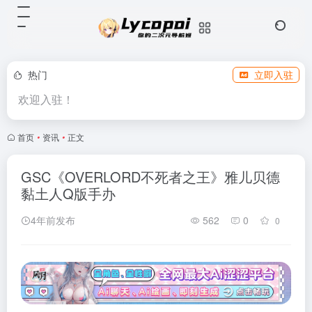
热门
立即入驻
欢迎入驻！
首页
•
资讯
•
正文
GSC《OVERLORD不死者之王》雅儿贝德
黏土人Q版手办
4年前发布
562
0
0