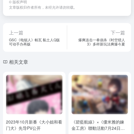
©
版权声明
文章版权归作者所有，未经允许请勿转载。
上一篇
下一篇
GSC《电锯人》帕瓦 黏土人Q版
爆爽连击一拳崩杀《时空猎人
可动手办再贩
3》多样新玩法爽爆今夏
相关文章
2023年10月新番《大小姐和看
《碧藍航線》×《優米雅的鍊
门犬》先导PV公开
金工房》聯動活動7月24日開