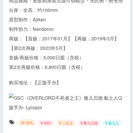
商品规格：塑胶制涂装完成可动模型・无比例・附专用
台座・全高：约100mm
原型制作：Ajiken
制作协力：Nendoron
再贩：【首贩：2017年01月】【再贩：2019年3月】
【第2次再贩：2023年5月】
首贩/再贩价格：5,000日圆（含税）
第2次再贩价格：6,800日圆（含税）
购买地址：【正版手办】
资讯
# GSC
# 二次元
# 雅儿贝德
# 黏土人