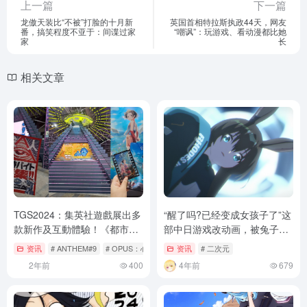
上一篇
下一篇
龙傲天装比“不被”打脸的十月新
英国首相特拉斯执政44天，网友
番，搞笑程度不亚于：间谍过家
“嘲讽”：玩游戏、看动漫都比她
家
长
相关文章
TGS2024：集英社遊戲展出多
“醒了吗?已经变成女孩子了”这
款新作及互動體驗！《都市傳
部中日游戏改动画，被兔子叫
說解體中心》同步公開遊戲本
醒了
资讯
# ANTHEM#9
# OPUS：心相吾山
资讯
# pc
# 二次元
篇第3話預告
2年前
400
4年前
679