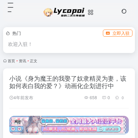
热门
立即入驻
欢迎入驻！
首页
•
资讯
•
正文
小说《身为魔王的我娶了奴隶精灵为妻，该
如何表白我的爱？》动画化企划进行中
4年前发布
658
0
0