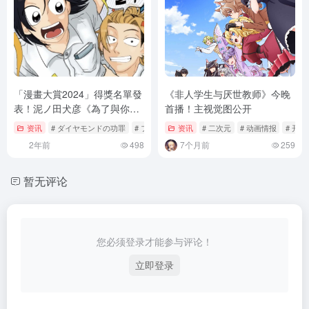
「漫畫大賞2024」得獎名單發
《非人学生与厌世教师》今晚
表！泥ノ田犬彦《為了與你在
首播！主视觉图公开
宇宙行走》獲得大賞！
资讯
# ダイヤモンドの功罪
# ファミレス行こ。
资讯
# 二次元
# マンガ大賞
# 动画情报
# 开播
2年前
498
7个月前
259
暂无评论
您必须登录才能参与评论！
立即登录