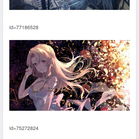
id=77186528
id=75272824