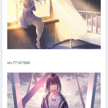
id=77167568