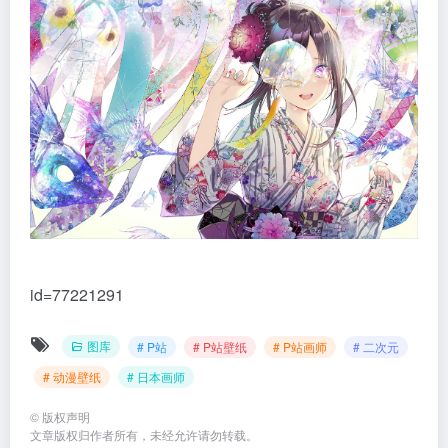
id=77221291
图库
# P站
# P站壁纸
# P站画师
# 二次元
# 动漫壁纸
# 日本画师
©
版权声明
文章版权归作者所有，未经允许请勿转载。