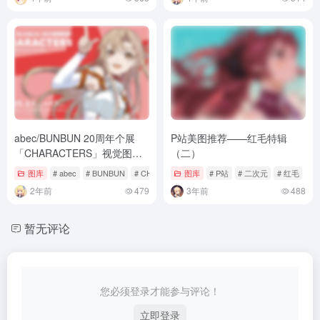
abec/BUNBUN 20周年个展
P站美图推荐——红毛特辑
「CHARACTERS」视觉图公
（二）
开，2025年3月1日开展
图库
# abec
# BUNBUN
# CHARACTERS
图库
# P站
# 二次元
# 红毛
2年前
479
3年前
488
暂无评论
您必须登录才能参与评论！
立即登录