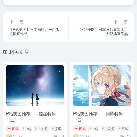
上一篇
下一篇
【P站美图】日本画师れーかる
【P站美图】日本画师東雲ネコ
る插画作品
太郎插画作品
相关文章
P站美图推荐——流星特辑
P站美图推荐——回眸特辑
（二）
（四）
图库
# P站
# 二次元
# 流星
图库
# P站
# 二次元
# 回眸
4年前
568
4年前
514