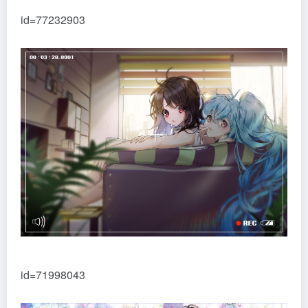
id=77232903
id=71998043