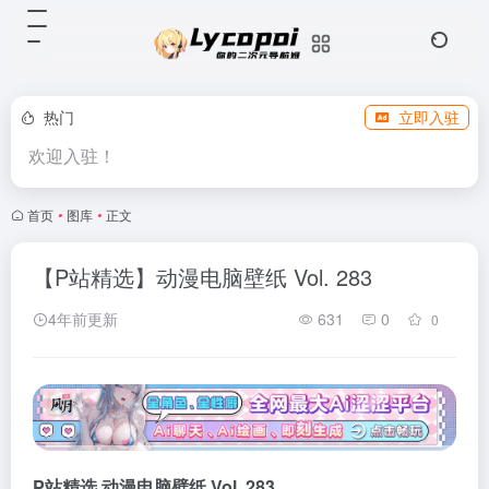
热门
立即入驻
欢迎入驻！
首页
•
图库
•
正文
【P站精选】动漫电脑壁纸 Vol. 283
4年前更新
631
0
0
P站精选 动漫电
脑壁纸 Vol. 283